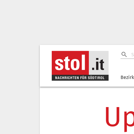
Bezir
Up