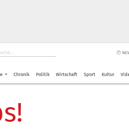
🕙 NE
ke
Chronik
Politik
Wirtschaft
Sport
Kultur
Vid
s!