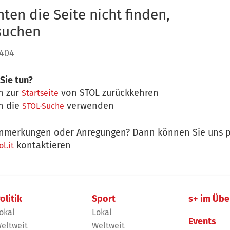
ten die Seite nicht finden,
 suchen
 404
Sie tun?
n zur
von STOL zurückkehren
Startseite
n die
verwenden
STOL-Suche
nmerkungen oder Anregungen? Dann können Sie uns p
kontaktieren
l.it
olitik
Sport
s+ im Übe
okal
Lokal
Events
eltweit
Weltweit