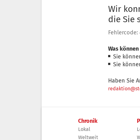
Wir konn
die Sie
Fehlercode:
Was können 
Sie könne
Sie könne
Haben Sie A
redaktion@sto
Chronik
P
Lokal
L
Weltweit
W