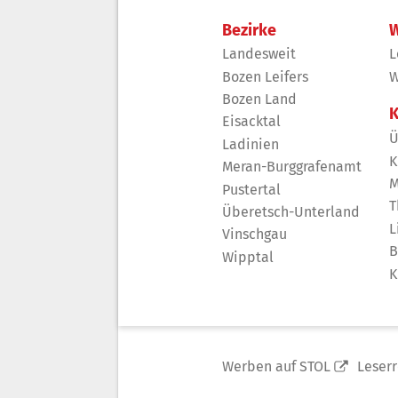
Bezirke
W
Landesweit
L
Bozen Leifers
W
Bozen Land
K
Eisacktal
Ü
Ladinien
K
Meran-Burggrafenamt
M
Pustertal
T
Überetsch-Unterland
L
Vinschgau
B
Wipptal
K
Werben auf STOL
Leser