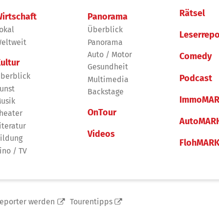
Rätsel
irtschaft
Panorama
okal
Überblick
Leserrepo
eltweit
Panorama
Auto / Motor
Comedy
ultur
Gesundheit
berblick
Podcast
Multimedia
unst
Backstage
ImmoMAR
usik
OnTour
heater
AutoMAR
iteratur
Videos
ildung
FlohMAR
ino / TV
reporter werden
Tourentipps