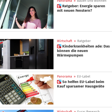
Panorama
»
Bauen und Wohnen
 Ratgeber: Energie sparen
mit neuen Fenstern?
Wirtschaft
»
Ratgeber
 Kinderkrankheiten ade: Das
können die neuen
Wärmepumpen
Panorama
»
EU-Label
 So helfen EU-Label beim
Kauf sparsamer Hausgeräte
Wirtschaft
»
Eurac Research