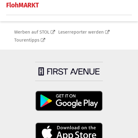
FlohMARKT
Werben auf STOL
Leserreporter werden
Tourentipps