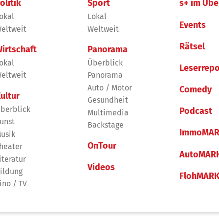
olitik
Sport
s+ im Übe
okal
Lokal
Events
eltweit
Weltweit
Rätsel
irtschaft
Panorama
okal
Überblick
Leserrepo
eltweit
Panorama
Auto / Motor
Comedy
ultur
Gesundheit
berblick
Podcast
Multimedia
unst
Backstage
ImmoMAR
usik
OnTour
heater
AutoMAR
iteratur
Videos
ildung
FlohMAR
ino / TV