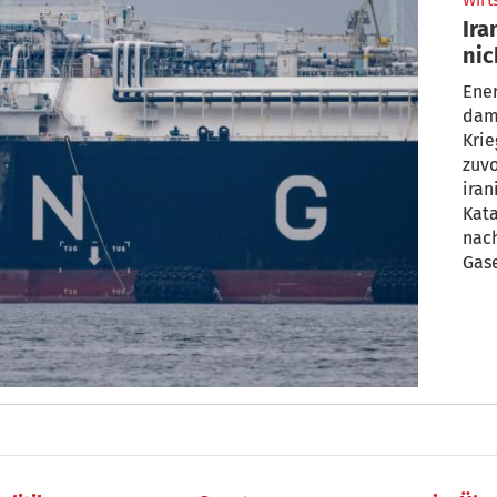
Wirt
Ira
nic
Ener
dam
Krie
zuvo
iran
Kata
nach
Gase
bis 
dem 
Gasp
ents