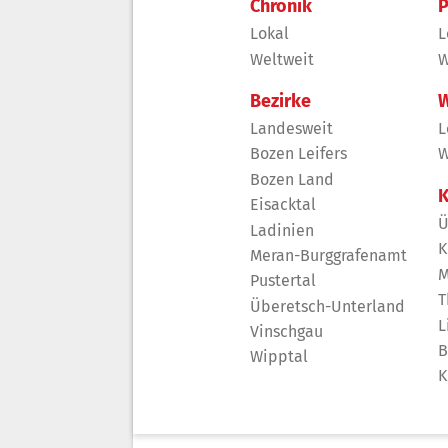
Chronik
P
Lokal
L
Weltweit
W
Bezirke
W
Landesweit
L
Bozen Leifers
W
Bozen Land
K
Eisacktal
Ü
Ladinien
K
Meran-Burggrafenamt
M
Pustertal
T
Überetsch-Unterland
L
Vinschgau
B
Wipptal
K