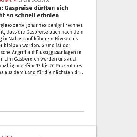
schaft
»
Energieexperte
n: Gaspreise dürften sich
ht so schnell erholen
gieexperte Johannes Benigni rechnet
it, dass die Gaspreise auch nach dem
g in Nahost auf höherem Niveau als
r bleiben werden. Grund ist der
ische Angriff auf Flüssiggasanlagen in
r: „Im Gasbereich werden uns auch
haltig ungefähr 17 bis 20 Prozent des
s aus dem Land für die nächsten drei
fünf Jahre fehlen“, sagte er gegenüber
Ö1-„Morgenjournal“. „Das heißt, die
reise werden auch nicht so
pannt sein, wenn der Krieg vorbei ist.“