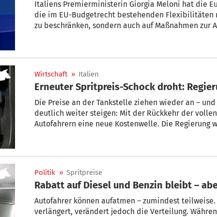
Italiens Premierministerin Giorgia Meloni hat die E
die im EU-Budgetrecht bestehenden Flexibilitäten 
zu beschränken, sondern auch auf Maßnahmen zur A
auszuweiten. „Wir können den Bürgern nicht sagen, 
gibt“, sagte Meloni am Donnerstag im Interview mit
Wirtschaft
»
Italien
Erneuter Spritpreis-Schock droht: Regie
Die Preise an der Tankstelle ziehen wieder an – un
deutlich weiter steigen: Mit der Rückkehr der volle
Autofahrern eine neue Kostenwelle. Die Regierung w
Politik
»
Spritpreise
Rabatt auf Diesel und Benzin bleibt – aber
Autofahrer können aufatmen – zumindest teilweise. 
verlängert, verändert jedoch die Verteilung. Währen