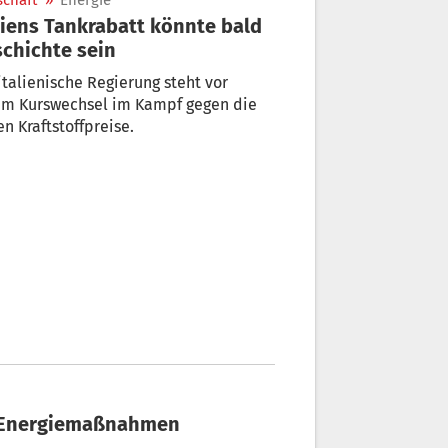
schaft
»
Energie
liens Tankrabatt könnte bald
chichte sein
italienische Regierung steht vor
em Kurswechsel im Kampf gegen die
n Kraftstoffpreise.
ür Energiemaßnahmen