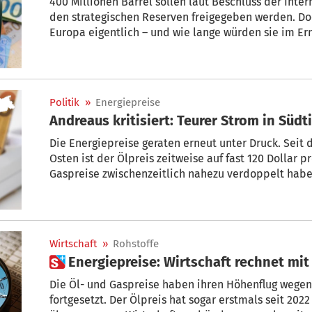
400 Millionen Barrel sollen laut Beschluss der Inte
den strategischen Reserven freigegeben werden. Doc
Europa eigentlich – und wie lange würden sie im Ern
Politik
»
Energiepreise
Andreaus kritisiert: Teurer Strom in Südt
Die Energiepreise geraten erneut unter Druck. Seit 
Osten ist der Ölpreis zeitweise auf fast 120 Dollar p
Gaspreise zwischenzeitlich nahezu verdoppelt haben
teuersten Strommärkten Europas. Auch Südtirol sei
Andreaus von der Verbraucherschutzorganisation R
Wirtschaft
»
Rohstoffe
Die Öl- und Gaspreise haben ihren Höhenflug wegen
fortgesetzt. Der Ölpreis hat sogar erstmals seit 202