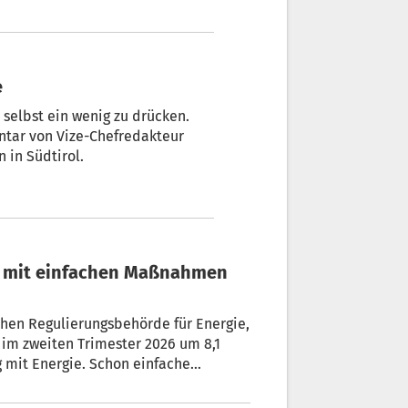
isrückgang mit Auslieferung im
e
 selbst ein wenig zu drücken.
entar von Vize-Chefredakteur
 in Südtirol.
zt mit einfachen Maßnahmen
nergie,
 im zweiten Trimester 2026 um 8,1
 mit Energie. Schon einfache
utlich senken – oft ganz ohne