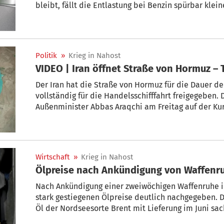
bleibt, fällt die Entlastung bei Benzin spürbar klein
Politik
»
Krieg in Nahost
V
Der Iran hat die Straße von Hormuz für die Dauer d
vollständig für die Handelsschifffahrt freigegeben. D
Außenminister Abbas Araqchi am Freitag auf der Ku
Präsident Donald Trump hält an seiner Seeblockade 
Hafen als Start oder Ziel fest. Diese solle bestehen
Teheran abgeschlossen seien, schrieb er auf Truth So
Wirtschaft
»
Krieg in Nahost
Ölpreise nach Ankündigung von Waffenru
Nach Ankündigung einer zweiwöchigen Waffenruhe im
stark gestiegenen Ölpreise deutlich nachgegeben. Der
Öl der Nordseesorte Brent mit Lieferung im Juni sac
auf circa 92 US-Dollar (rund 79 Euro) – der niedrigst