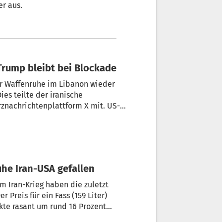
er aus.
IDEO | Iran öffnet Straße von Hormuz – Trump bleibt bei Blockade
er Waffenruhe im Libanon wieder
ies teilte der iranische
rznachrichtenplattform X mit. US-
für Schiffe mit einem iranischen
 bleiben, bis die Verhandlungen mit
cial.
he Iran-USA gefallen
 Iran-Krieg haben die zuletzt
 Preis für ein Fass (159 Liter)
kte rasant um rund 16 Prozent
e Wert seit Mitte März. Bei der