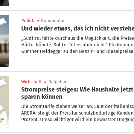
für den US-Markt wichtigeren Sorte WTI fiel der Pre
Mai ähnlich aus.
Politik
»
Kommentar
Und wieder etwas, das ich nicht versteh
„Südtirol hätte durchaus die Möglichkeit, die Preise
Hätte. Könnte. Sollte. Tut es aber nicht.“ Ein Komm
Günther Heidegger zu den Benzin- und Dieselpreisen
Wirtschaft
»
Ratgeber
Strompreise steigen: Wie Haushalte jet
sparen können
Die Stromtarife ziehen weiter an: Laut der italienischen Regulierungsbehörde für E
ARERA, steigt der Preis für schutzbedürftige Kunden
Prozent. Umso wichtiger wird ein bewusster Umgang
Maßnahmen im Alltag können den Stromverbrauch de
Komfortverlust.