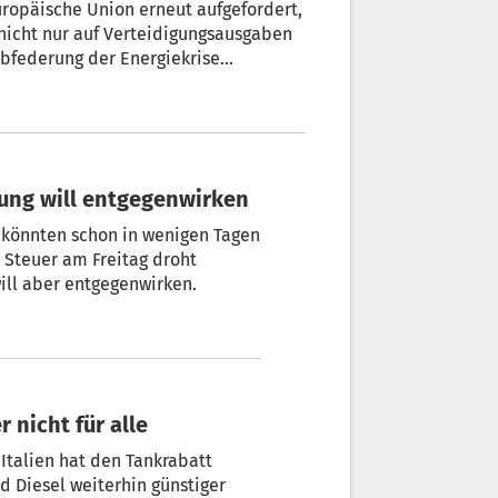
uropäische Union erneut aufgefordert,
nicht nur auf Verteidigungsausgaben
bfederung der Energiekrise
dass es nur Geld für Verteidigung
 dem TV-Kanal „Canale 5“.
rung will entgegenwirken
d könnten schon in wenigen Tagen
n Steuer am Freitag droht
ill aber entgegenwirken.
 nicht für alle
Italien hat den Tankrabatt
d Diesel weiterhin günstiger