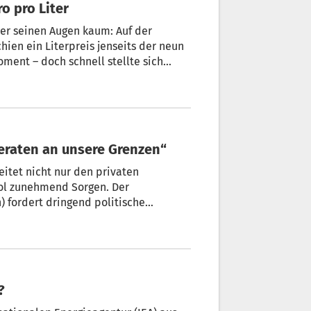
o pro Liter
er seinen Augen kaum: Auf der
chien ein Literpreis jenseits der neun
ment – doch schnell stellte sich
eraten an unsere Grenzen“
eitet nicht nur den privaten
ol zunehmend Sorgen. Der
) fordert dringend politische
 und Steuerbelastungen zu entlasten.
?