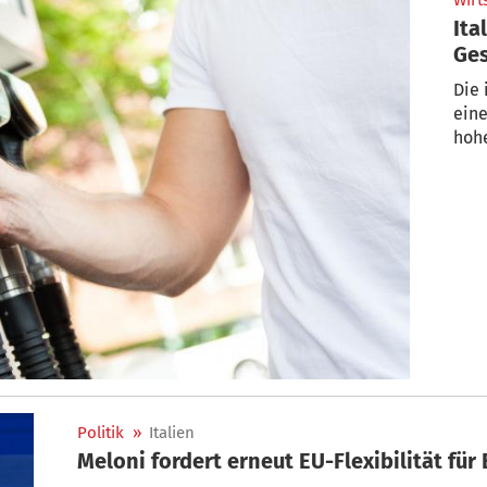
Wirt
Ita
Ges
Die 
ein
hohe
Politik
»
Italien
Meloni fordert erneut EU-Flexibilität f