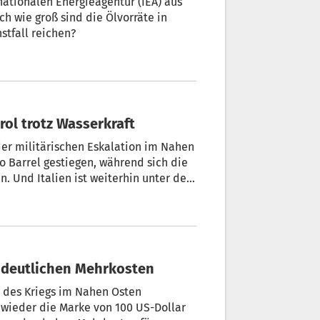
rnationalen Energieagentur (IEA) aus
h wie groß sind die Ölvorräte in
stfall reichen?
irol trotz Wasserkraft
der militärischen Eskalation im Nahen
ro Barrel gestiegen, während sich die
. Und Italien ist weiterhin unter den
 davon betroffen, betont Walther
obin.
 Energiepreise: Wirtschaft rechnet mit deutlichen Mehrkosten
 des Kriegs im Nahen Osten
2 wieder die Marke von 100 US-Dollar