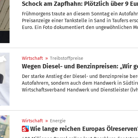
Schock am Zapfhahn: Plötzlich über 9 Eur
Frühmorgens traute an diesem Sonntag ein Autofahr
Preisanzeige einer Tankstelle in Sand in Taufers ers
Euro. Ein Foto dokumentiert den ungewöhnlichen Mo
heraus, dass wohl etwas anderes dahintersteckte.
Wirtschaft
»
Treibstoffpreise
Wegen Diesel- und Benzinpreisen: „Wir g
Der starke Anstieg der Diesel- und Benzinpreise ber
Autofahrern, sondern auch dem Handwerk in Südtir
Wirtschaftsverband Handwerk und Dienstleister (lvh
Maßnahmen, um Betriebe angesichts hoher Energie-
Wirtschaft
»
Energie
 Wie lange reichen Europas Ölreserven