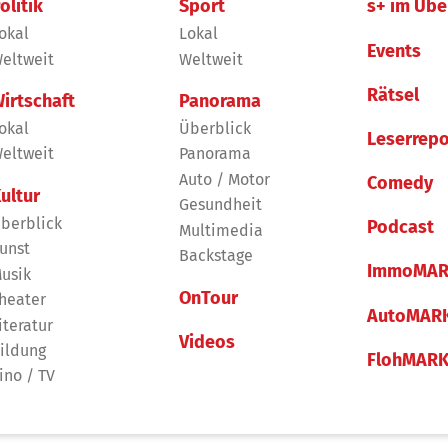
olitik
Sport
s+ im Übe
okal
Lokal
Events
eltweit
Weltweit
Rätsel
irtschaft
Panorama
okal
Überblick
Leserrepo
eltweit
Panorama
Auto / Motor
Comedy
ultur
Gesundheit
berblick
Podcast
Multimedia
unst
Backstage
ImmoMAR
usik
OnTour
heater
AutoMAR
iteratur
Videos
ildung
FlohMAR
ino / TV