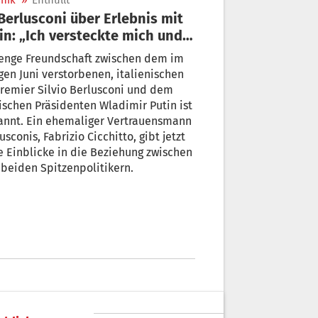
nik
»
Enthüllt
in: „Ich versteckte mich und
ergab mich“
 enge Freundschaft zwischen dem im
gen Juni verstorbenen, italienischen
remier Silvio Berlusconi und dem
ischen Präsidenten Wladimir Putin ist
annt. Ein ehemaliger Vertrauensmann
usconis, Fabrizio Cicchitto, gibt jetzt
 Einblicke in die Beziehung zwischen
beiden Spitzenpolitikern.