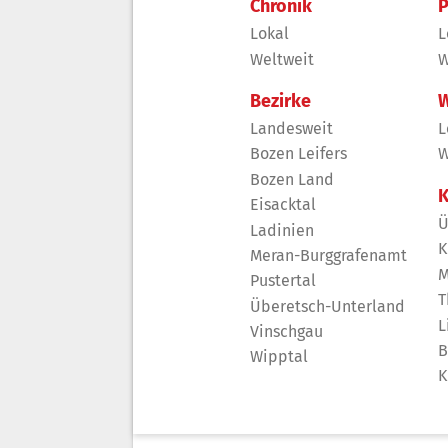
Chronik
P
Lokal
L
Weltweit
W
Bezirke
W
Landesweit
L
Bozen Leifers
W
Bozen Land
K
Eisacktal
Ü
Ladinien
K
Meran-Burggrafenamt
M
Pustertal
T
Überetsch-Unterland
L
Vinschgau
B
Wipptal
K