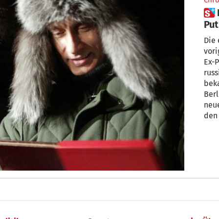
Chro
 Berlusconi über Erlebnis mit
Put
üb
Die
vori
Ex-P
russ
bek
Berl
neue
den 