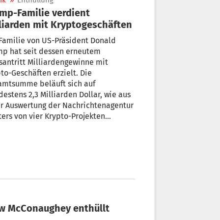
ik
»
Enthüllung
mp-Familie verdient
liarden mit Kryptogeschäften
Familie von US-Präsident Donald
mp hat seit dessen erneutem
antritt Milliardengewinne mit
to-Geschäften erzielt. Die
amtsumme beläuft sich auf
estens 2,3 Milliarden Dollar, wie aus
er Auswertung der Nachrichtenagentur
ers von vier Krypto-Projekten
orgeht. Auf der anderen Seite stehen
 als eine Million Anleger, die bis
 April Verluste in gleicher Höhe
buchten.