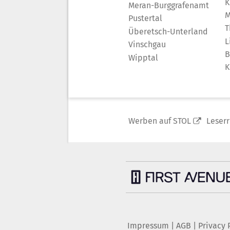
K
Meran-Burggrafenamt
M
Pustertal
T
Überetsch-Unterland
L
Vinschgau
B
Wipptal
K
Werben auf STOL
Leser
Impressum
|
AGB
|
Privacy 