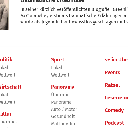
In seiner kürzlich veröffentlichten Biografie „Green
McConaughey erstmals traumatische Erfahrungen aus
wurde als Jugendlicher bewusstlos geschlagen und v
olitik
Sport
s+ im Übe
okal
Lokal
Events
eltweit
Weltweit
Rätsel
irtschaft
Panorama
okal
Überblick
Leserrepo
eltweit
Panorama
Auto / Motor
Comedy
ultur
Gesundheit
berblick
Podcast
Multimedia