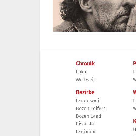
Chronik
P
Lokal
L
Weltweit
W
Bezirke
W
Landesweit
L
Bozen Leifers
W
Bozen Land
K
Eisacktal
Ü
Ladinien