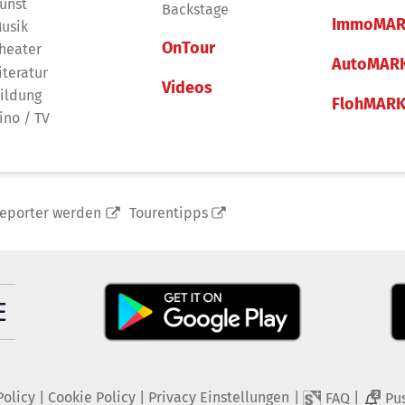
unst
Backstage
ImmoMAR
usik
OnTour
heater
AutoMAR
iteratur
Videos
ildung
FlohMAR
ino / TV
reporter werden
Tourentipps
Policy
|
Cookie Policy
|
Privacy Einstellungen
|
|
FAQ
Pu
2