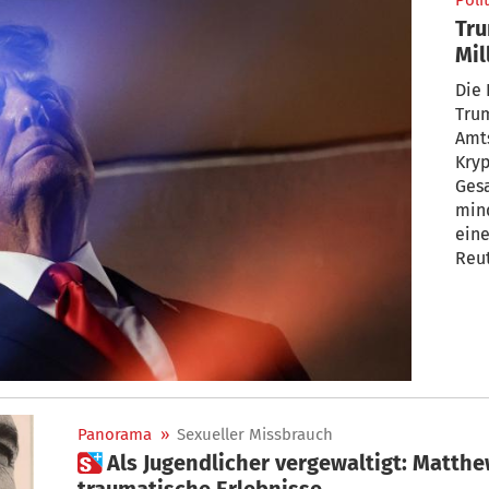
Polit
Tru
Mil
Die 
Tru
Amts
Kryp
Ges
mind
ein
Reut
herv
mehr
Ende
ver
Panorama
»
Sexueller Missbrauch
 Als Jugendlicher vergewaltigt: Matthew McConaughey enthüllt
traumatische Erlebnisse