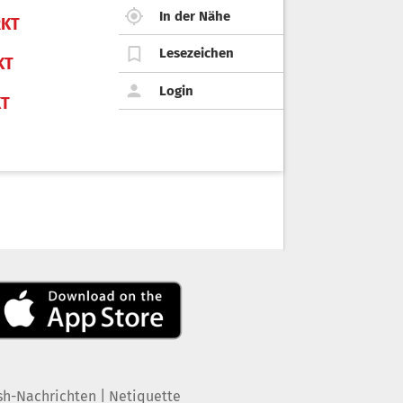
In der Nähe
KT
Lesezeichen
KT
Login
KT
|
sh-Nachrichten
Netiquette