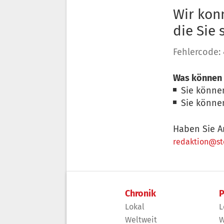
Wir konn
die Sie
Fehlercode:
Was können 
Sie könne
Sie könne
Haben Sie A
redaktion@sto
Chronik
P
Lokal
L
Weltweit
W