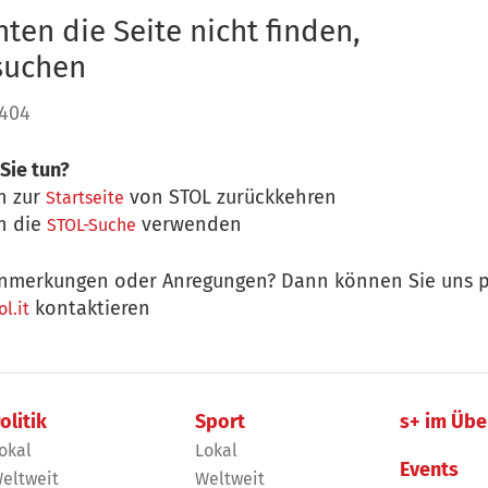
ten die Seite nicht finden,
 suchen
 404
Sie tun?
n zur
von STOL zurückkehren
Startseite
n die
verwenden
STOL-Suche
nmerkungen oder Anregungen? Dann können Sie uns p
kontaktieren
l.it
olitik
Sport
s+ im Übe
okal
Lokal
Events
eltweit
Weltweit