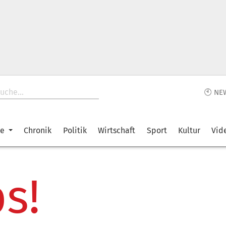
🕙 NE
ke
Chronik
Politik
Wirtschaft
Sport
Kultur
Vid
s!