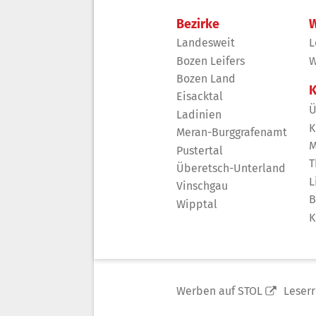
Bezirke
W
Landesweit
L
Bozen Leifers
W
Bozen Land
K
Eisacktal
Ü
Ladinien
K
Meran-Burggrafenamt
M
Pustertal
T
Überetsch-Unterland
L
Vinschgau
B
Wipptal
K
Werben auf STOL
Leser