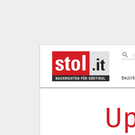
Bezir
Up