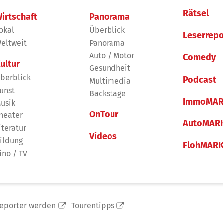
Rätsel
irtschaft
Panorama
okal
Überblick
Leserrepo
eltweit
Panorama
Auto / Motor
Comedy
ultur
Gesundheit
berblick
Podcast
Multimedia
unst
Backstage
ImmoMAR
usik
OnTour
heater
AutoMAR
iteratur
Videos
ildung
FlohMAR
ino / TV
reporter werden
Tourentipps