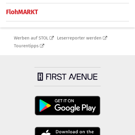
FlohMARKT
Werben auf STOL
Leserreporter werden
Tourentipps