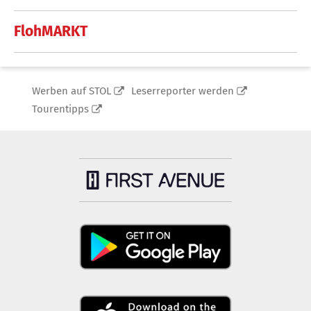
FlohMARKT
Werben auf STOL
Leserreporter werden
Tourentipps