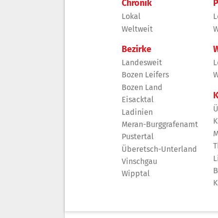
Chronik
P
Lokal
L
Weltweit
W
Bezirke
W
Landesweit
L
Bozen Leifers
W
Bozen Land
K
Eisacktal
Ü
Ladinien
K
Meran-Burggrafenamt
M
Pustertal
T
Überetsch-Unterland
L
Vinschgau
B
Wipptal
K