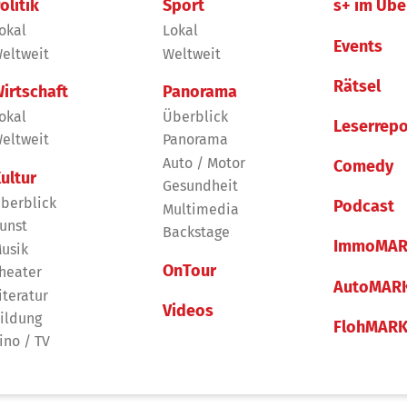
olitik
Sport
s+ im Übe
okal
Lokal
Events
eltweit
Weltweit
Rätsel
irtschaft
Panorama
okal
Überblick
Leserrepo
eltweit
Panorama
Auto / Motor
Comedy
ultur
Gesundheit
berblick
Podcast
Multimedia
unst
Backstage
ImmoMAR
usik
OnTour
heater
AutoMAR
iteratur
Videos
ildung
FlohMAR
ino / TV