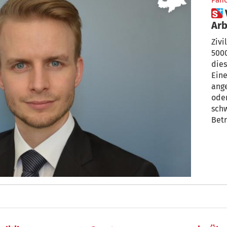
Pan
 Von der Arbeitslosigkeit ins
Arb
Erf
Zivi
5000
dies
Eine
ang
oder
sch
Betr
Arbe
in S
Init
neu
Weit