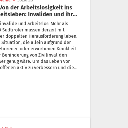
orama
»
Soziales
eitsleben: Invaliden und ihre
olgsgeschichten
linvalide und arbeitslos: Mehr als
 Südtiroler müssen derzeit mit
er doppelten Herausforderung leben.
 Situation, die allein aufgrund der
eborenen oder erworbenen Krankheit
 Behinderung von Zivilinvaliden
wer genug wäre. Um das Leben von
offenen aktiv zu verbessern und die
itslosenquote zu verringern, werden
üdtirol zahlreiche Projekte und
iativen durchgeführt mit dem Ziel,
e Berufsperspektiven durch
erbildung zu schaffen.