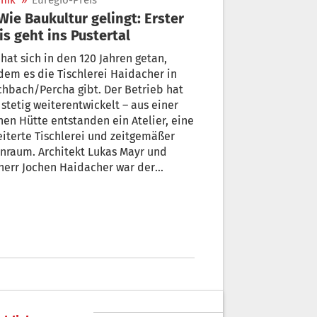
nik
»
Euregio-Preis
is geht ins Pustertal
 hat sich in den 120 Jahren getan,
dem es die Tischlerei Haidacher in
chbach/Percha gibt. Der Betrieb hat
 stetig weiterentwickelt – aus einer
nen Hütte entstanden ein Atelier, eine
iterte Tischlerei und zeitgemäßer
chitekt Lukas Mayr und
aidacher war der
pekt vor dem Bestehenden und das
ür für das Neue stets wichtig. Sie
mit dem ersten Euregio-
Baukulturpreis ausgezeichnet.