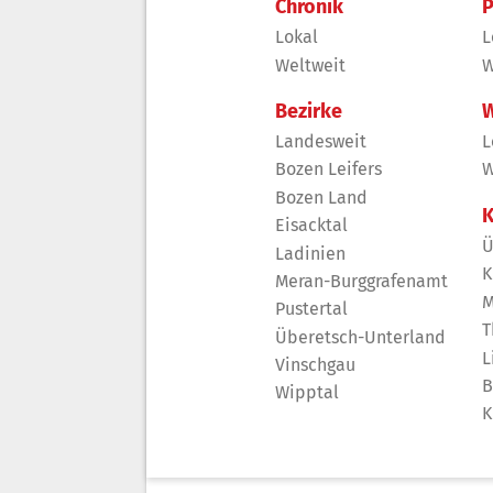
Chronik
P
Lokal
L
Weltweit
W
Bezirke
W
Landesweit
L
Bozen Leifers
W
Bozen Land
K
Eisacktal
Ü
Ladinien
K
Meran-Burggrafenamt
M
Pustertal
T
Überetsch-Unterland
L
Vinschgau
B
Wipptal
K