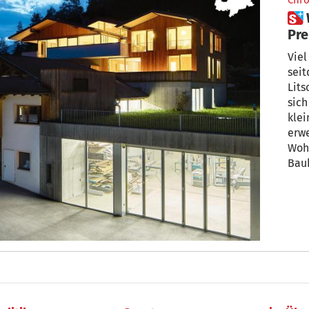
Chro
 Wie Baukultur gelingt: Erster
Pre
Viel
seit
Lits
sich
klei
erwe
Wohnraum. Ar
Bauherr Jochen H
Res
Gesp
wurden nun 