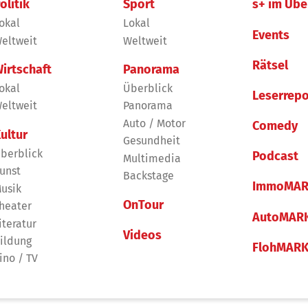
olitik
Sport
s+ im Übe
okal
Lokal
Events
eltweit
Weltweit
Rätsel
irtschaft
Panorama
okal
Überblick
Leserrepo
eltweit
Panorama
Auto / Motor
Comedy
ultur
Gesundheit
berblick
Podcast
Multimedia
unst
Backstage
ImmoMAR
usik
OnTour
heater
AutoMAR
iteratur
Videos
ildung
FlohMAR
ino / TV