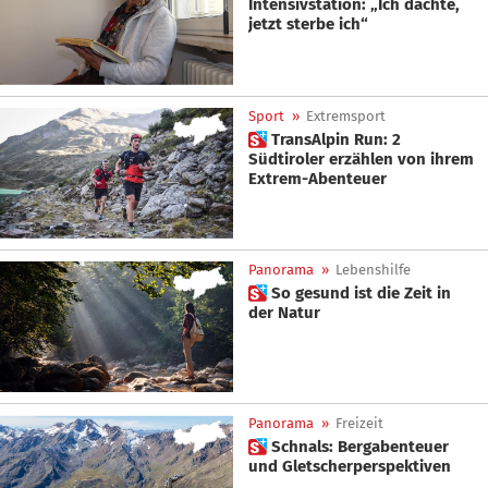
Intensivstation: „Ich dachte,
jetzt sterbe ich“
Sport
»
Extremsport
 TransAlpin Run: 2
Südtiroler erzählen von ihrem
Extrem-Abenteuer
Panorama
»
Lebenshilfe
 So gesund ist die Zeit in
der Natur
Panorama
»
Freizeit
 Schnals: Bergabenteuer
und Gletscherperspektiven