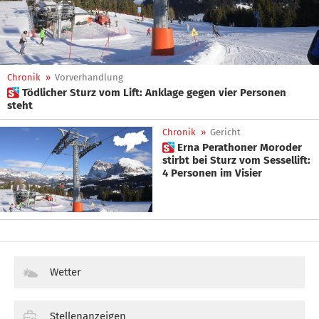
Chronik
»
Vorverhandlung
 Tödlicher Sturz vom Lift: Anklage gegen vier Personen
steht
Chronik
»
Gericht
 Erna Perathoner Moroder
stirbt bei Sturz vom Sessellift:
4 Personen im Visier
Wetter
Stellenanzeigen