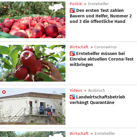
Politik
»
Erntehelfer
 Den ersten Test zahlen
Bauern und Helfer, Nummer 2
und 3 die öffentliche Hand
Wirtschaft
»
Coronavirus
 Erntehelfer müssen bei
Einreise aktuellen Corona-Test
mitbringen
Videos
»
Ausbruch
 Landwirtschaftsbetrieb
verhängt Quarantäne
Wirtschaft
»
Erntehelfer