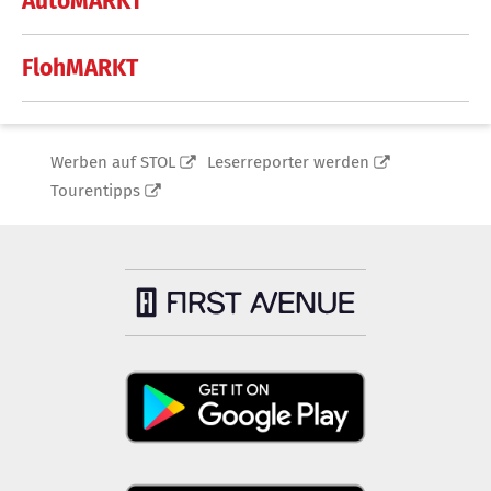
AutoMARKT
FlohMARKT
Werben auf STOL
Leserreporter werden
Tourentipps