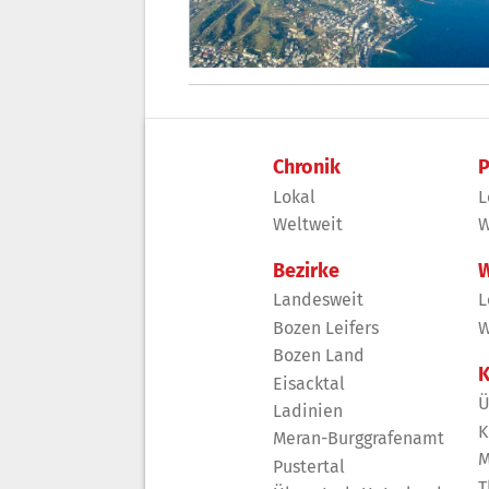
Chronik
P
Lokal
L
Weltweit
W
Bezirke
W
Landesweit
L
Bozen Leifers
W
Bozen Land
K
Eisacktal
Ü
Ladinien
K
Meran-Burggrafenamt
M
Pustertal
T