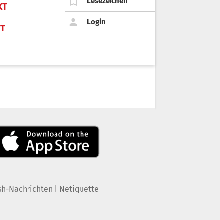
Lesezeichen
KT
Login
KT
|
sh-Nachrichten
Netiquette