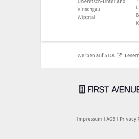
Überetsch-Unterland
L
Vinschgau
B
Wipptal
K
Werben auf STOL
Leser
Impressum
|
AGB
|
Privacy 