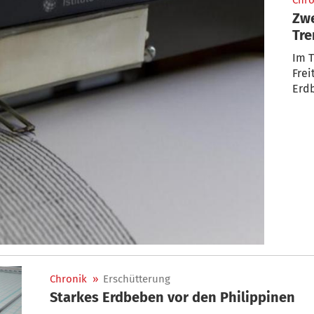
Chro
Zwe
Tre
Im T
Freitag
Erd
Chronik
»
Erschütterung
Starkes Erdbeben vor den Philippinen