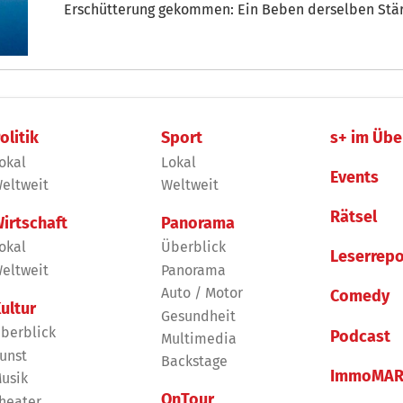
Erschütterung gekommen: Ein Beben derselben Stär
Phlegräischen Felder am Stadtrand Neapels erschütt
Region insgesamt 8 Beben mit einer Magnitude übe
olitik
Sport
s+ im Übe
okal
Lokal
Events
eltweit
Weltweit
Rätsel
irtschaft
Panorama
okal
Überblick
Leserrepo
eltweit
Panorama
Auto / Motor
Comedy
ultur
Gesundheit
berblick
Podcast
Multimedia
unst
Backstage
ImmoMAR
usik
OnTour
heater