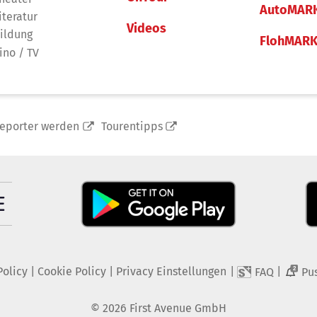
AutoMAR
iteratur
Videos
ildung
FlohMAR
ino / TV
reporter werden
Tourentipps
Policy
|
Cookie Policy
|
Privacy Einstellungen
|
|
FAQ
Pu
2
©
2026
First Avenue GmbH