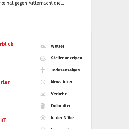
ke hat gegen Mitternacht die
ert. Seit gestern wurden in der
r 2 gemessen.
rblick
Wetter
Stellenanzeigen
Todesanzeigen
rter
Newsticker
Verkehr
Dolomiten
In der Nähe
KT