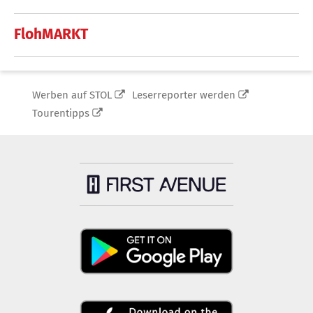
FlohMARKT
Werben auf STOL
Leserreporter werden
Tourentipps