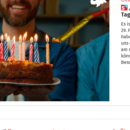
Chro
 „Endlich wieder am richtigen
Tag
Es i
29. 
habe
uns 
am r
kön
Beso