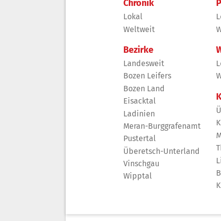
Chronik
P
Lokal
L
Weltweit
W
Bezirke
W
Landesweit
L
Bozen Leifers
W
Bozen Land
K
Eisacktal
Ü
Ladinien
K
Meran-Burggrafenamt
M
Pustertal
T
Überetsch-Unterland
L
Vinschgau
B
Wipptal
K