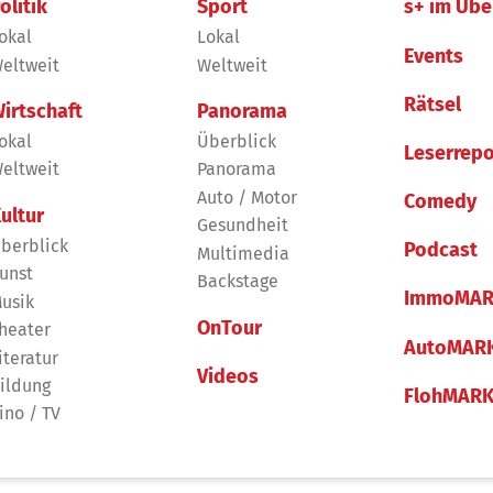
olitik
Sport
s+ im Übe
okal
Lokal
Events
eltweit
Weltweit
Rätsel
irtschaft
Panorama
okal
Überblick
Leserrepo
eltweit
Panorama
Auto / Motor
Comedy
ultur
Gesundheit
berblick
Podcast
Multimedia
unst
Backstage
ImmoMAR
usik
OnTour
heater
AutoMAR
iteratur
Videos
ildung
FlohMAR
ino / TV