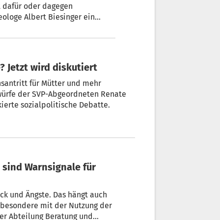
ologe Albert Biesinger ein
trügen“ ist der Titel des Buchs,
lärt der emeritierte Tübinger
ogene Kinder haben und wie ihnen
 Jetzt wird diskutiert
santritt für Mütter und mehr
twürfe der SVP-Abgeordneten Renate
ierte sozialpolitische Debatte.
besondere mit der Nutzung der