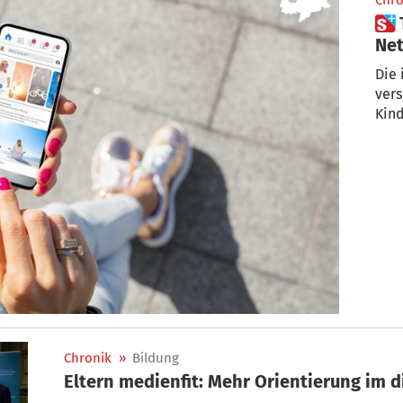
Chro
 Teilen von Kinderfotos im
Net
Die 
vers
Kind
Chronik
»
Bildung
Eltern medienfit: Mehr Orientierung im d