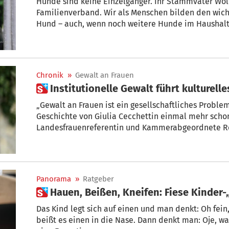
Hunde sind keine Einzelgänger. Ihr Stammvater Wol
Familienverband. Wir als Menschen bilden den wicht
Hund – auch, wenn noch weitere Hunde im Haushal
Chronik
»
Gewalt an Frauen
 Institutionelle Gewalt führt kulturel
„Gewalt an Frauen ist ein gesellschaftliches Problem
Geschichte von Giulia Cecchettin einmal mehr schon
Landesfrauenreferentin und Kammerabgeordnete Re
verweist darauf, dass durch entwürdigende und her
offizieller Institutionen und ihrer Vertreter das Op
erfahren würden.
Panorama
»
Ratgeber
 Hauen, Beißen, Kneifen: Fiese Kinde
Das Kind legt sich auf einen und man denkt: Oh fein,
beißt es einen in die Nase. Dann denkt man: Oje, was