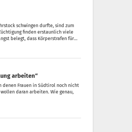
hrstock schwingen durfte, sind zum
Züchtigung finden erstaunlich viele
ängst belegt, dass Körperstrafen für
im schlimmsten Fall für ihr Leben
ehung am heutigen Dienstag aufmerksam
llung arbeiten“
n denen Frauen in Südtirol noch nicht
 wollen daran arbeiten. Wie genau,