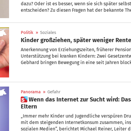
dazu? Oder ist es besser, wenn sie sich später selbst dafür oder dagegen
entscheiden? Zu diesen Fragen hat der bekannte The
Standardwerk geschrieben: „Kinder nicht um Gott be
das in 17. (!) Auflage vorliegt. Im „Sonn(der)tag“ erk
Universitätsprofessor, welchen Vorteil religiös erz
Politik
»
Soziales
Eltern dieses Plus fürs Leben mitgeben können.
Kinder großziehen, später weniger Rente?
Anerkennung von Erziehungszeiten, früherer Pension
Unterstützung bei kranken Kindern: Zwei Gesetzen
Gebhard bringen Bewegung in eine seit Jahren block
Panorama
»
Gefahr
 Wenn das Internet zur Sucht wird: Das sind Warnsignale für
Eltern
„Immer mehr Kinder und Jugendliche verspüren Druck und Ängste. Das hängt auch
mit dem steigenden Internetkonsum zusammen, ins
sozialen Medien“, berichtet Michael Reiner, Leiter der Abteilung Beratung und