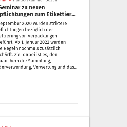
nik
»
Handelskammer Bozen
pflichtungen zum Etikettieren
n Verpackungen
September 2020 wurden striktere
flichtungen bezüglich der
ettierung von Verpackungen
b 1. Januar 2022 werden
e Regeln nochmals zusätzlich
chärft. Ziel dabei ist es, den
brauchern die Sammlung,
derverwendung, Verwertung und das
ycling von Verpackungen zu
eichtern. Die Handelskammer Bozen
nisiert am 17. Mai 2021 ein Online-
inar, um die Südtiroler Unternehmen
 dieses Thema zu informieren.