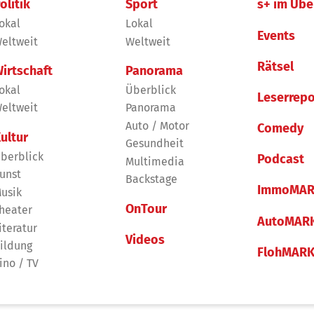
olitik
Sport
s+ im Übe
okal
Lokal
Events
eltweit
Weltweit
Rätsel
irtschaft
Panorama
okal
Überblick
Leserrepo
eltweit
Panorama
Auto / Motor
Comedy
ultur
Gesundheit
berblick
Podcast
Multimedia
unst
Backstage
ImmoMAR
usik
OnTour
heater
AutoMAR
iteratur
Videos
ildung
FlohMAR
ino / TV