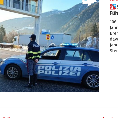
Chro
 Sterzing: Knapp 600
Füh
106 
Jahr
Bren
davo
Jahr
Ster