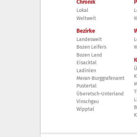
Chronik
P
Lokal
L
Weltweit
W
Bezirke
W
Landesweit
L
Bozen Leifers
W
Bozen Land
K
Eisacktal
Ü
Ladinien
K
Meran-Burggrafenamt
M
Pustertal
T
Überetsch-Unterland
L
Vinschgau
B
Wipptal
K