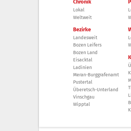
Chronik
P
Lokal
L
Weltweit
W
Bezirke
W
Landesweit
L
Bozen Leifers
W
Bozen Land
K
Eisacktal
Ü
Ladinien
K
Meran-Burggrafenamt
M
Pustertal
T
Überetsch-Unterland
L
Vinschgau
B
Wipptal
K