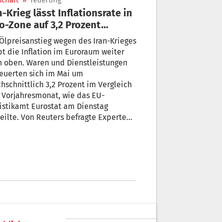
schaft
»
Teuerung
n-Krieg lässt Inflationsrate in
o-Zone auf 3,2 Prozent
igen
Ölpreisanstieg wegen des Iran-Krieges
bt die Inflation im Euroraum weiter
h oben. Waren und Dienstleistungen
euerten sich im Mai um
hschnittlich 3,2 Prozent im Vergleich
 Vorjahresmonat, wie das EU-
istikamt Eurostat am Dienstag
eilte. Von Reuters befragte Experten
en mit einem Anstieg auf 3,2 Prozent
chnet. Im April war die Inflationsrate
its auf 3,0 Prozent geklettert.