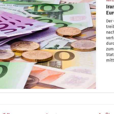
Wirt
Ira
Eur
ste
Der 
trei
nac
vert
durc
zum
Stat
mitt
hatt
gere
bere