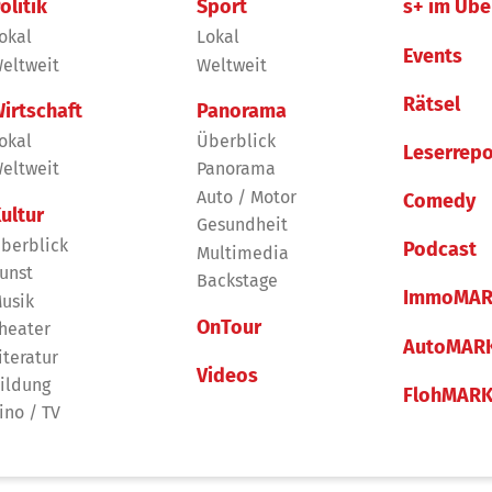
olitik
Sport
s+ im Übe
okal
Lokal
Events
eltweit
Weltweit
Rätsel
irtschaft
Panorama
okal
Überblick
Leserrepo
eltweit
Panorama
Auto / Motor
Comedy
ultur
Gesundheit
berblick
Podcast
Multimedia
unst
Backstage
ImmoMAR
usik
OnTour
heater
AutoMAR
iteratur
Videos
ildung
FlohMAR
ino / TV