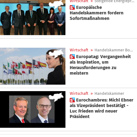
Wirtschaft
»
Steigende Energiepreise
 Europäische
Handelskammern fordern
Sofortmaßnahmen
Wirtschaft
»
Handelskammer Bozen
 Europatag: Vergangenheit
als Inspiration, um
Herausforderungen zu
meistern
Wirtschaft
»
Handelskammer
 Eurochambres: Michl Ebner
als Vizepräsident bestätigt -
Luc Frieden wird neuer
Präsident