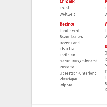
Chronik
P
Lokal
L
Weltweit
W
Bezirke
W
Landesweit
L
Bozen Leifers
W
Bozen Land
K
Eisacktal
Ü
Ladinien
K
Meran-Burggrafenamt
M
Pustertal
T
Überetsch-Unterland
L
Vinschgau
B
Wipptal
K