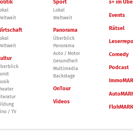
olitik
Sport
s+ im Übe
okal
Lokal
Events
eltweit
Weltweit
Rätsel
irtschaft
Panorama
okal
Überblick
Leserrepo
eltweit
Panorama
Auto / Motor
Comedy
ultur
Gesundheit
berblick
Podcast
Multimedia
unst
Backstage
ImmoMAR
usik
OnTour
heater
AutoMAR
iteratur
Videos
ildung
FlohMAR
ino / TV