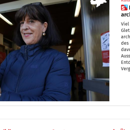
Kult
 Das sind Südtirols
arc
Viel
Gle
arch
des 
dav
Auss
Ent
Ver
in F