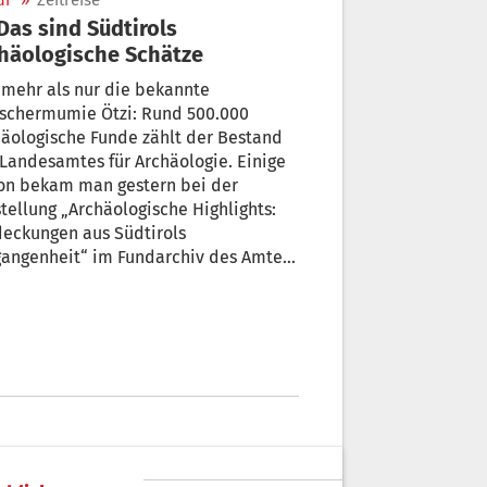
ur
»
Zeitreise
häologische Schätze
 mehr als nur die bekannte
tschermumie Ötzi: Rund 500.000
äologische Funde zählt der Bestand
Landesamtes für Archäologie. Einige
on bekam man gestern bei der
tellung „Archäologische Highlights:
deckungen aus Südtirols
gangenheit“ im Fundarchiv des Amtes
rangart zu sehen. Wir waren vor Ort.