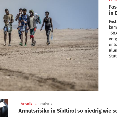
Polit
Fas
in 
Fast
kam 
158
verg
ents
alle
Stat
Chronik
»
Statistik
Armutsrisiko in Südtirol so niedrig wie 