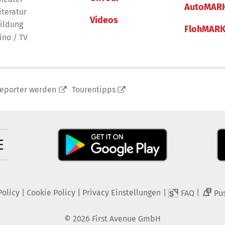
AutoMAR
iteratur
Videos
ildung
FlohMAR
ino / TV
reporter werden
Tourentipps
Policy
|
Cookie Policy
|
Privacy Einstellungen
|
|
FAQ
Pu
2
©
2026
First Avenue GmbH