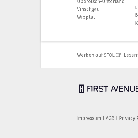
Überetsch-Unterland
L
Vinschgau
B
Wipptal
K
Werben auf STOL
Leser
Impressum
|
AGB
|
Privacy 