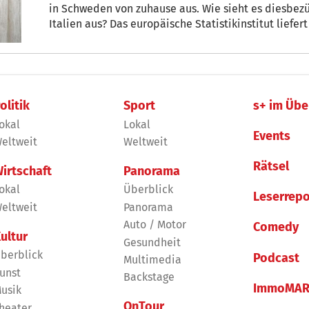
in Schweden von zuhause aus. Wie sieht es diesbezü
Italien aus? Das europäische Statistikinstitut liefer
olitik
Sport
s+ im Übe
okal
Lokal
Events
eltweit
Weltweit
Rätsel
irtschaft
Panorama
okal
Überblick
Leserrepo
eltweit
Panorama
Auto / Motor
Comedy
ultur
Gesundheit
berblick
Podcast
Multimedia
unst
Backstage
ImmoMAR
usik
OnTour
heater