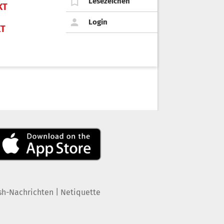
Lesezeichen
KT
Login
KT
|
sh-Nachrichten
Netiquette