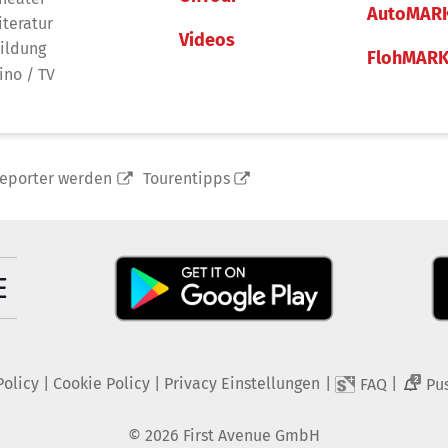
AutoMAR
iteratur
Videos
ildung
FlohMAR
ino / TV
reporter werden
Tourentipps
Policy
|
Cookie Policy
|
Privacy Einstellungen
|
|
FAQ
Pu
2
©
2026
First Avenue GmbH