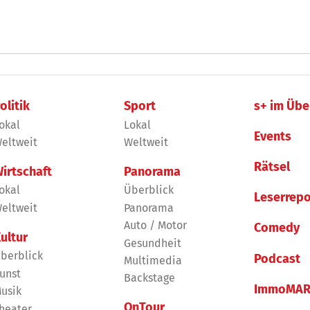
olitik
Sport
s+ im Übe
okal
Lokal
Events
eltweit
Weltweit
Rätsel
irtschaft
Panorama
okal
Überblick
Leserrepo
eltweit
Panorama
Auto / Motor
Comedy
ultur
Gesundheit
berblick
Podcast
Multimedia
unst
Backstage
ImmoMAR
usik
OnTour
heater