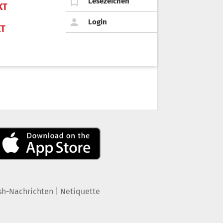
Lesezeichen
KT
Login
KT
|
sh-Nachrichten
Netiquette