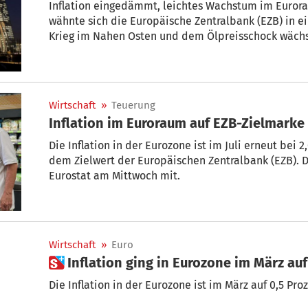
Inflation eingedämmt, leichtes Wachstum im Euro
wähnte sich die Europäische Zentralbank (EZB) in 
Krieg im Nahen Osten und dem Ölpreisschock wächst
deutlich anzieht. Nun gibt die EZB am Donnerstag (1
Zinsentscheidung bekannt.
Wirtschaft
»
Teuerung
Inflation im Euroraum auf EZB-Zielmarke
Die Inflation in der Eurozone ist im Juli erneut bei 
dem Zielwert der Europäischen Zentralbank (EZB). D
Eurostat am Mittwoch mit.
Wirtschaft
»
Euro
 Inflation ging in Eurozone im März au
Die Inflation in der Eurozone ist im März auf 0,5 Pr