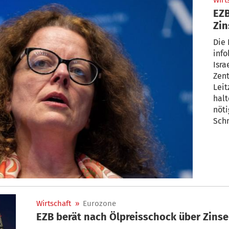
Wirt
EZB
Zin
ge
Die
info
Isra
Zent
Leit
halt
nöti
Sch
verö
Nach
sich
Wirtschaft
»
Eurozone
EZB berät nach Ölpreisschock über Zins