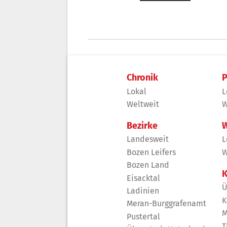
Chronik
P
Lokal
L
Weltweit
W
Bezirke
W
Landesweit
L
Bozen Leifers
W
Bozen Land
K
Eisacktal
Ü
Ladinien
K
Meran-Burggrafenamt
M
Pustertal
T