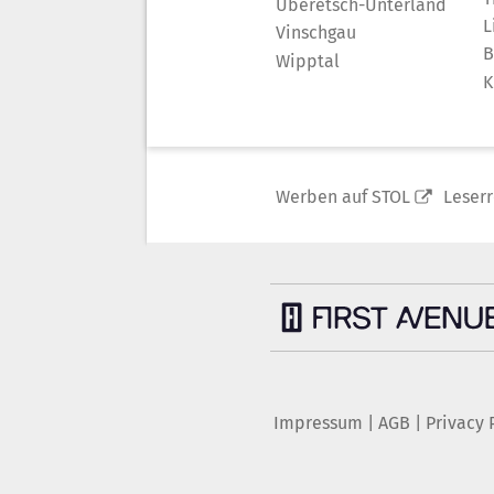
Überetsch-Unterland
L
Vinschgau
B
Wipptal
K
Werben auf STOL
Leser
Impressum
|
AGB
|
Privacy 