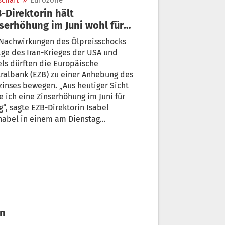
schaft
»
Eurozone
-Direktorin hält
serhöhung im Juni wohl für
boten
 Nachwirkungen des Ölpreisschocks
lge des Iran-Krieges der USA und
els dürften die Europäische
ralbank (EZB) zu einer Anhebung des
zinses bewegen. „Aus heutiger Sicht
e ich eine Zinserhöhung im Juni für
g“, sagte EZB-Direktorin Isabel
nabel in einem am Dienstag
ffentlichten Interview der
richtenagentur Reuters. Doch lege
 die EZB niemals im Voraus fest.
en