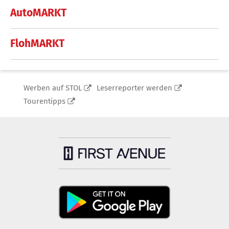
AutoMARKT
FlohMARKT
Werben auf STOL
Leserreporter werden
Tourentipps