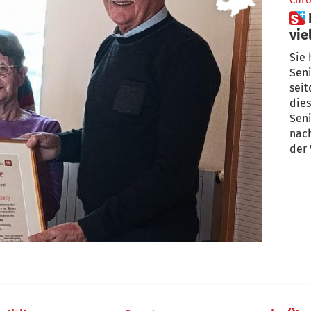
Chro
 Evi Kaser Ritsch – In
vie
mit
Sie 
Sen
seit
dies
Seni
nach
der 