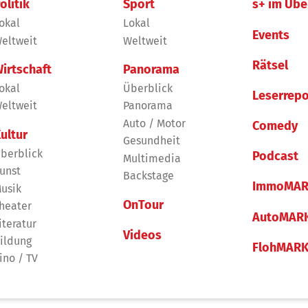
olitik
Sport
s+ im Übe
okal
Lokal
Events
eltweit
Weltweit
Rätsel
irtschaft
Panorama
okal
Überblick
Leserrepo
eltweit
Panorama
Auto / Motor
Comedy
ultur
Gesundheit
berblick
Podcast
Multimedia
unst
Backstage
ImmoMAR
usik
OnTour
heater
AutoMAR
iteratur
Videos
ildung
FlohMAR
ino / TV