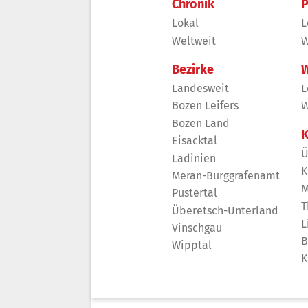
Chronik
P
Lokal
L
Weltweit
W
Bezirke
W
Landesweit
L
Bozen Leifers
W
Bozen Land
K
Eisacktal
Ü
Ladinien
K
Meran-Burggrafenamt
M
Pustertal
T
Überetsch-Unterland
L
Vinschgau
B
Wipptal
K