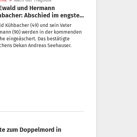
nik
»
Nach der Tragödie
bacher: Abschied im engsten
is
d Kühbacher (49) und sein Vater
mann (90) werden in der kommenden
e eingeäschert. Das bestätigte
ichens Dekan Andreas Seehauser.