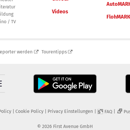
AutoMAR
iteratur
Videos
ildung
FlohMAR
ino / TV
reporter werden
Tourentipps
Policy
|
Cookie Policy
|
Privacy Einstellungen
|
|
FAQ
Pu
2
©
2026
First Avenue GmbH