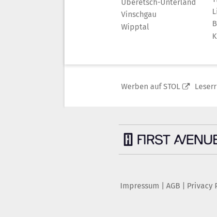
Überetsch-Unterland
L
Vinschgau
B
Wipptal
K
Werben auf STOL
Leser
Impressum
|
AGB
|
Privacy 