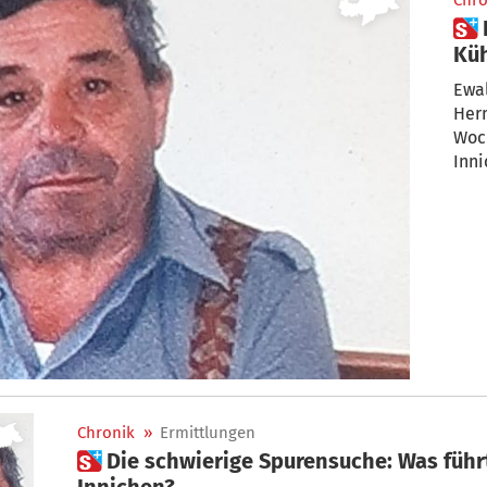
Chro
 Ewald und Hermann
Küh
Kre
Ewal
Her
Woch
Inn
Chronik
»
Ermittlungen
 Die schwierige Spurensuche: Was führte zum Doppelmord in
Innichen?