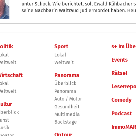
unter Schock. Wie berichtet, soll Ewald Kühbacher 
seine Nachbarin Waltraud Jud ermordet haben. Heut
Details bekanntgeben.
olitik
Sport
s+ im Übe
okal
Lokal
Events
eltweit
Weltweit
Rätsel
irtschaft
Panorama
okal
Überblick
Leserrepo
eltweit
Panorama
Auto / Motor
Comedy
ultur
Gesundheit
berblick
Podcast
Multimedia
unst
Backstage
ImmoMAR
usik
OnTour
heater