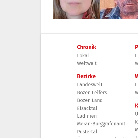
Chronik
P
Lokal
L
Weltweit
W
Bezirke
W
Landesweit
L
Bozen Leifers
W
Bozen Land
K
Eisacktal
Ü
Ladinien
K
Meran-Burggrafenamt
M
Pustertal
T