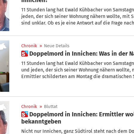
11 Stunden lang hat Ewald Kühbacher von Samstagn
jeden, der sich seiner Wohnung nähern wollte, mit 
sind unklar. Ob es je eine Antwort auf die Frage na
ungewiss. Die Ermittler schilderten am Montag die 
der Kühbacher seinen 90-jährigen Vater Hermann un
Jud erschoss.
Chronik
»
Neue Details
 Doppelmord in Innichen: Was in der 
11 Stunden lang hat Ewald Kühbacher von Samstagn
und jeden, der sich seiner Wohnung nähern wollte, 
Ermittler schilderten am Montag die dramatischen S
seinen 90-jährigen Vater Hermann und die 50-jähri
erschoss.
Chronik
»
Bluttat
 Doppelmord in Innichen: Ermittler wollen Details
bekanntgeben
Nicht nur Innichen, ganz Südtirol steht nach dem 