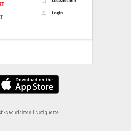
Lesezeichen
KT
Login
KT
|
sh-Nachrichten
Netiquette