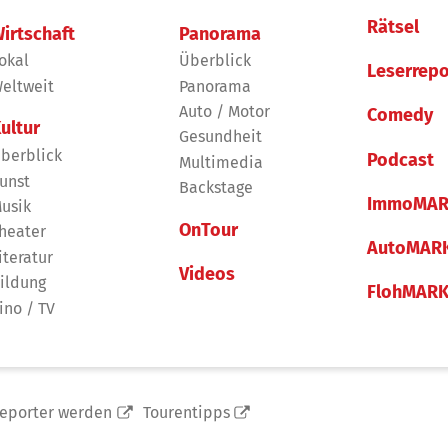
Rätsel
irtschaft
Panorama
okal
Überblick
Leserrepo
eltweit
Panorama
Auto / Motor
Comedy
ultur
Gesundheit
berblick
Podcast
Multimedia
unst
Backstage
ImmoMAR
usik
OnTour
heater
AutoMAR
iteratur
Videos
ildung
FlohMAR
ino / TV
reporter werden
Tourentipps