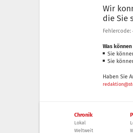
Wir konn
die Sie
Fehlercode:
Was können 
Sie könne
Sie könne
Haben Sie A
redaktion@sto
Chronik
P
Lokal
L
Weltweit
W