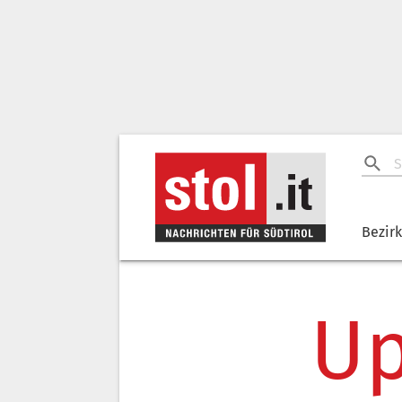
Bezir
Up