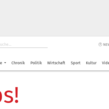
🕙 NE
ke
Chronik
Politik
Wirtschaft
Sport
Kultur
Vid
s!