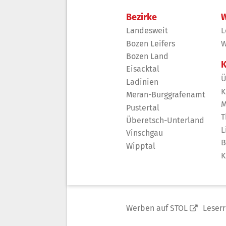
Bezirke
W
Landesweit
L
Bozen Leifers
W
Bozen Land
K
Eisacktal
Ü
Ladinien
K
Meran-Burggrafenamt
M
Pustertal
T
Überetsch-Unterland
L
Vinschgau
B
Wipptal
K
Werben auf STOL
Leser