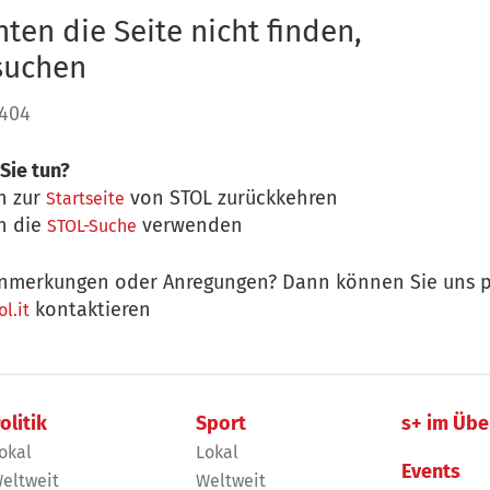
ten die Seite nicht finden,
 suchen
 404
Sie tun?
n zur
von STOL zurückkehren
Startseite
n die
verwenden
STOL-Suche
nmerkungen oder Anregungen? Dann können Sie uns p
kontaktieren
l.it
olitik
Sport
s+ im Übe
okal
Lokal
Events
eltweit
Weltweit