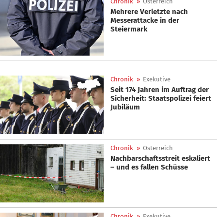
Chronik
»
Österreich
Mehrere Verletzte nach
Messerattacke in der
Steiermark
Chronik
»
Exekutive
Seit 174 Jahren im Auftrag der
Sicherheit: Staatspolizei feiert
Jubiläum
Chronik
»
Österreich
Nachbarschaftsstreit eskaliert
– und es fallen Schüsse
Chronik
»
Exekutive