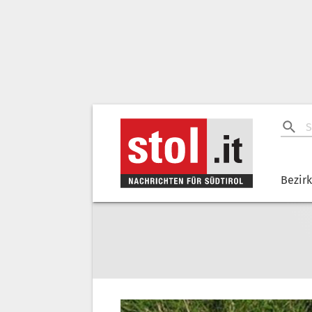
Bezir