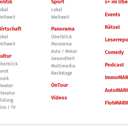
olitik
Sport
s+ im Übe
okal
Lokal
Events
eltweit
Weltweit
Rätsel
irtschaft
Panorama
okal
Überblick
Leserrepo
eltweit
Panorama
Auto / Motor
Comedy
ultur
Gesundheit
berblick
Podcast
Multimedia
unst
Backstage
ImmoMAR
usik
OnTour
heater
AutoMAR
iteratur
Videos
ildung
FlohMAR
ino / TV