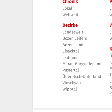
Chronik
P
Lokal
L
Weltweit
W
Bezirke
W
Landesweit
L
Bozen Leifers
W
Bozen Land
K
Eisacktal
Ü
Ladinien
K
Meran-Burggrafenamt
M
Pustertal
T
Überetsch-Unterland
L
Vinschgau
B
Wipptal
K