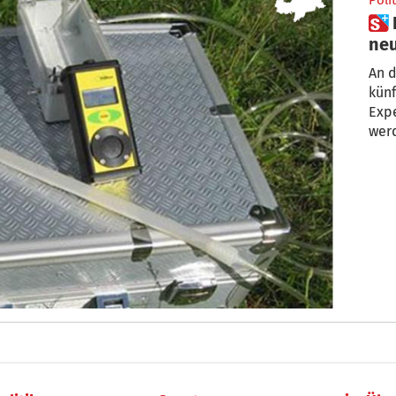
Polit
 Experte für Baubiologie: Ja zu
neu
An 
künf
Expe
wer