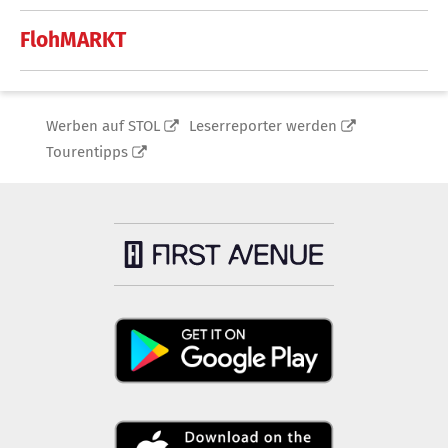
FlohMARKT
Werben auf STOL
Leserreporter werden
Tourentipps