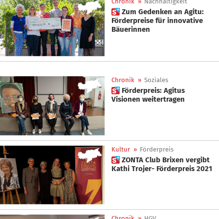
Chronik
»
Nachhaltigkeit
 Zum Gedenken an Agitu:
Förderpreise für innovative
Bäuerinnen
Chronik
»
Soziales
 Förderpreis: Agitus
Visionen weitertragen
Kultur
»
Förderpreis
 ZONTA Club Brixen vergibt
Kathi Trojer- Förderpreis 2021
Chronik
»
HGV