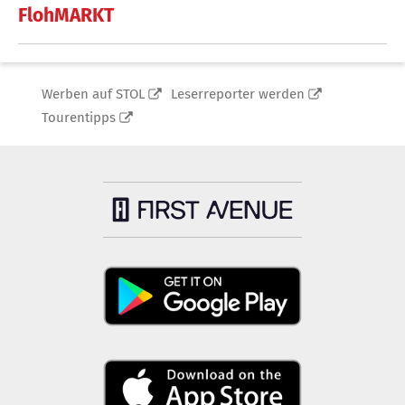
FlohMARKT
Werben auf STOL
Leserreporter werden
Tourentipps