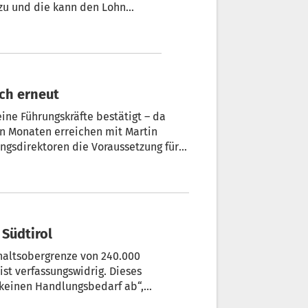
erl
ich erneut
eine Führungskräfte bestätigt – da
Gatterer.
 Südtirol
ehaltsobergrenze von 240.000
ist verfassungswidrig. Dieses
us keinen Handlungsbedarf ab“,
Alexander Steiner, an.