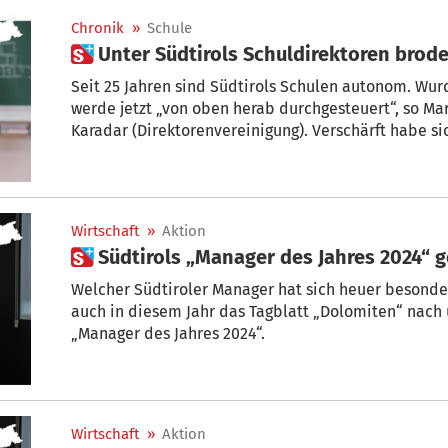
Chronik
»
Schule
 Unter Südtirols Schuldirektoren brod
Seit 25 Jahren sind Südtirols Schulen autonom. Wurd
werde jetzt „von oben herab durchgesteuert“, so Ma
Karadar (Direktorenvereinigung). Verschärft habe sich der 
Schulamtsleiterin Falkensteiner gegen ab
Wirtschaft
»
Aktion
 Südtirols „Manager des Jahres 2024“ 
Welcher Südtiroler Manager hat sich heuer besonder
auch in diesem Jahr das Tagblatt „Dolomiten“ nach und sucht mit Hil
„Manager des Jahres 2024“.
Wirtschaft
»
Aktion