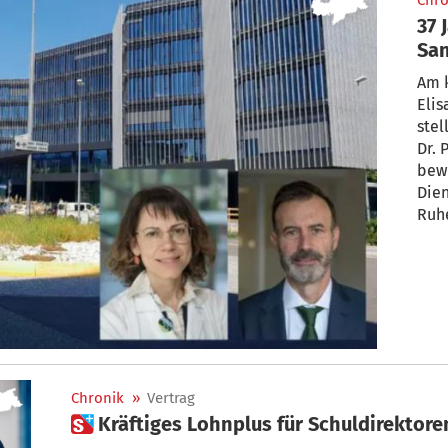
Chro
37 
San
Ber
Am 
Elis
stel
Dr. 
bew
Dien
Ruhe
Chronik
»
Vertrag
 Kräftiges Lohnplus für Schuldirektore