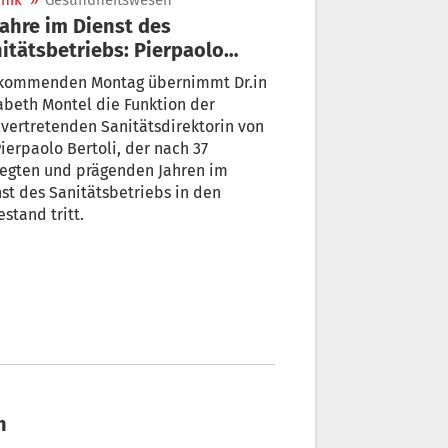
nik
»
Gesundheitswesen
Jahre im Dienst des
itätsbetriebs: Pierpaolo
toli tritt in den Ruhestand
kommenden Montag übernimmt Dr.in
abeth Montel die Funktion der
lvertretenden Sanitätsdirektorin von
Pierpaolo Bertoli, der nach 37
egten und prägenden Jahren im
st des Sanitätsbetriebs in den
stand tritt.
n