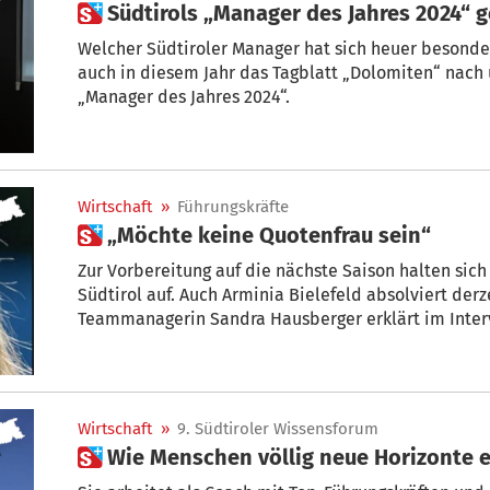
 Südtirols „Manager des Jahres 2024“ 
Welcher Südtiroler Manager hat sich heuer besonder
auch in diesem Jahr das Tagblatt „Dolomiten“ nach und sucht mit Hil
„Manager des Jahres 2024“.
Wirtschaft
»
Führungskräfte
 „Möchte keine Quotenfrau sein“
Zur Vorbereitung auf die nächste Saison halten sich 
Südtirol auf. Auch Arminia Bielefeld absolviert derzeit sein Sommertraining in Kiens.
Teammanagerin Sandra Hausberger erklärt im Intervi
Fußballgeschäft der Männer anfühlt, was im Manage
Frauenfußball entwickeln kann.
Wirtschaft
»
9. Südtiroler Wissensforum
 Wie Menschen völlig neue Horizonte 