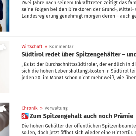
Zwei Jahre nach seinem Inkrafttreten zeitigt das f
seine Folgen bei den Direktoren der Grund-, Mittel- und Oberschulen. Die
Landesregierung genehmigt morgen deren – auch ger
Gleichstellung mit Amtsdirektoren. Für die Schulführungskräfte bringt der Vertrag
strukturelle Lohnerhöhungen, im Gegenzug steigt die Arbeitszeit jedoch von 38 auf 40
Stunden.
Wirtschaft
»
Kommentar
Südtirol redet über Spitzengehälter – und
„Es ist der Durchschnittssüdtiroler, der endlich in 
sich die hohen Lebenshaltungskosten in Südtirol le
jeden 20. im Monat schon nicht mehr weiß, wie übe
Kommentar von STOL-Ressortleiter Arnold Sorg.
Chronik
»
Verwaltung
 Zum Spitzengehalt auch noch Prämie
Die hohen Gehälter der öffentlichen Spitzenbeamten hätten „allumfassend“ s
sollen, doch jetzt öffnet sich wieder eine Hintertür. Der Staat gesteht