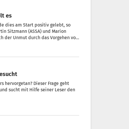
elt es
e dies am Start positiv gelebt, so
rtin Sitzmann (ASSA) und Marion
Unmut durch das Vorgehen von
weichende Meinungen im Fall Goetheschule.
gesucht
s hervorgetan? Dieser Frage geht
fe seiner Leser den