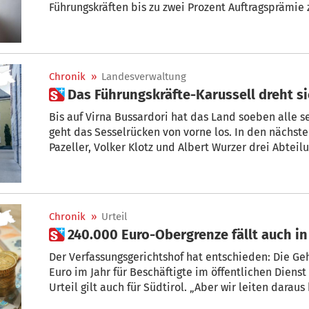
Führungskräften bis zu zwei Prozent Auftragsprämie zu und die kann den Lohn
nahezu verdoppeln. „Wir müssen uns anpassen, werden aber so restriktiv wie
möglich sein. Zwei Mal die Hand aufheben spielt sich nicht“, sagt der
Landeshauptmann. Fast alle Gemeinden haben ihren Führungskräften das Zuck
hingegen schon zugestanden.
Chronik
»
Landesverwaltung
 Das Führungskräfte-Karussell dreht s
Bis auf Virna Bussardori hat das Land soeben alle s
geht das Sesselrücken von vorne los. In den nächsten Monaten erreichen mit Martin
Pazeller, Volker Klotz und Albert Wurzer drei Abteilungsdirektoren die Voraussetzung für
den Ruhestand. Dasselbe gilt für Ressortchef Armin 
Chronik
»
Urteil
 240.000 Euro-Obergrenze fällt auch in
Der Verfassungsgerichtshof hat entschieden: Die G
Euro im Jahr für Beschäftigte im öffentlichen Dienst 
Urteil gilt auch für Südtirol. „Aber wir leiten dara
kündigt der Generaldirektor der Landesverwaltung, 