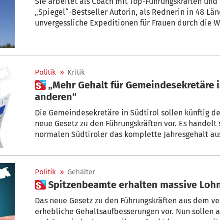
Sie arbeitet als Coach mit Top-Führungskräften und
„Spiegel“-Bestseller Autorin, als Rednerin in 48 Ländern aufget
unvergessliche Expeditionen für Frauen durch die Wüste Namib oder zu den Adlerjägern
in der Mongolei: Sonja Piontek. Am 12. Juli wird die Wahl-Tirolerin beim 9. Südtiroler
Wissensforum referieren.
Politik
»
Kritik
 „Mehr Gehalt für Gemeindesekretäre ist Schlag ins Gesicht für alle
anderen“
Die Gemeindesekretäre in Südtirol sollen künftig d
neue Gesetz zu den Führungskräften vor. Es handelt 
normalen Südtiroler das komplette Jahresgehalt a
gelaufen. Die Reaktionen.
Politik
»
Gehälter
 Spitzenbeamt
Das neue Gesetz zu den Führungskräften aus dem ver
erhebliche Gehaltsaufbesserungen vor. Nun sollen a