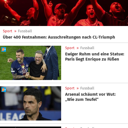
Sport
»
Fussball
Über 400 Festnahmen: Ausschreitungen nach CL-Triumph
Sport
»
Fussball
Ewiger Ruhm und eine Statue:
Paris liegt Enrique zu Füßen
Sport
»
Fussball
Arsenal schäumt vor Wut:
„Wie zum Teufel“