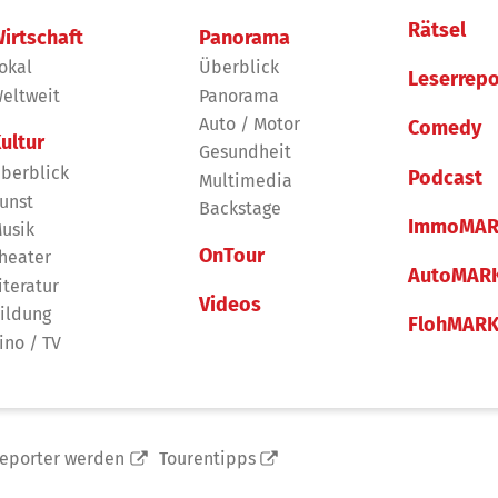
Rätsel
irtschaft
Panorama
okal
Überblick
Leserrepo
eltweit
Panorama
Auto / Motor
Comedy
ultur
Gesundheit
berblick
Podcast
Multimedia
unst
Backstage
ImmoMAR
usik
OnTour
heater
AutoMAR
iteratur
Videos
ildung
FlohMAR
ino / TV
reporter werden
Tourentipps