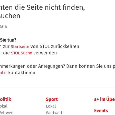
ten die Seite nicht finden,
 suchen
 404
Sie tun?
n zur
von STOL zurückkehren
Startseite
n die
verwenden
STOL-Suche
nmerkungen oder Anregungen? Dann können Sie uns p
kontaktieren
l.it
olitik
Sport
s+ im Übe
okal
Lokal
Events
eltweit
Weltweit