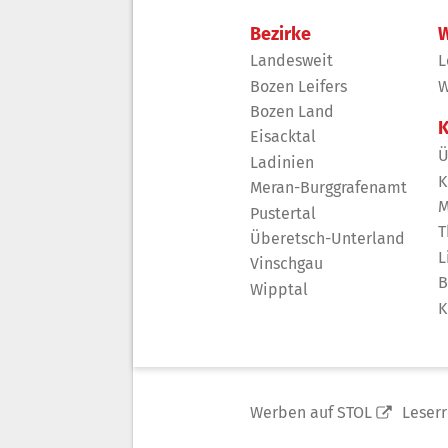
Bezirke
W
Landesweit
L
Bozen Leifers
W
Bozen Land
K
Eisacktal
Ü
Ladinien
K
Meran-Burggrafenamt
M
Pustertal
T
Überetsch-Unterland
L
Vinschgau
B
Wipptal
K
Werben auf STOL
Leser