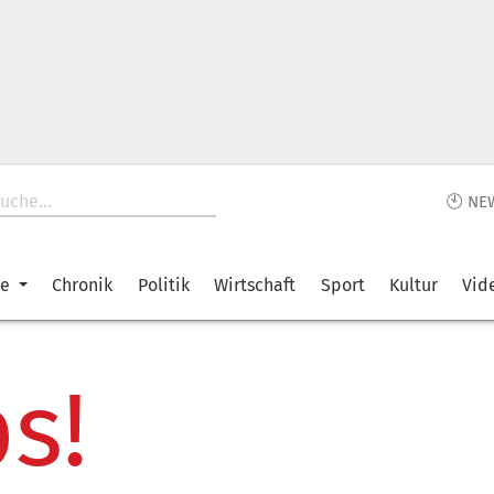
🕙 NE
ke
Chronik
Politik
Wirtschaft
Sport
Kultur
Vid
s!