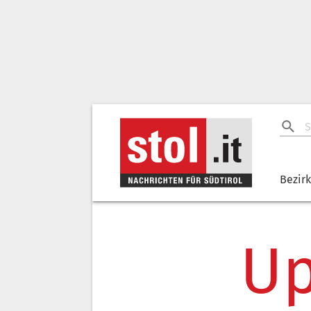
Bezir
Up