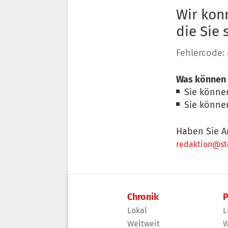
Wir konn
die Sie
Fehlercode:
Was können 
Sie könne
Sie könne
Haben Sie A
redaktion@sto
Chronik
P
Lokal
L
Weltweit
W