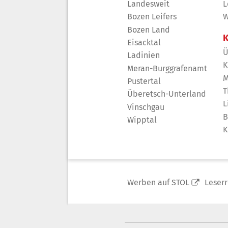
Landesweit
L
Bozen Leifers
W
Bozen Land
K
Eisacktal
Ü
Ladinien
K
Meran-Burggrafenamt
M
Pustertal
T
Überetsch-Unterland
L
Vinschgau
B
Wipptal
K
Werben auf STOL
Leser