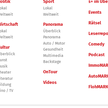
olitik
Sport
s+ im Übe
okal
Lokal
Events
eltweit
Weltweit
Rätsel
irtschaft
Panorama
okal
Überblick
Leserrepo
eltweit
Panorama
Auto / Motor
Comedy
ultur
Gesundheit
berblick
Podcast
Multimedia
unst
Backstage
ImmoMAR
usik
OnTour
heater
AutoMAR
iteratur
Videos
ildung
FlohMAR
ino / TV