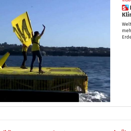
Vide
 Die Rückkehr des globalen
Kli
Wel
meh
Erd