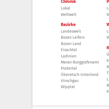
Chronik
P
Lokal
L
Weltweit
W
Bezirke
W
Landesweit
L
Bozen Leifers
W
Bozen Land
K
Eisacktal
Ü
Ladinien
K
Meran-Burggrafenamt
M
Pustertal
T
Überetsch-Unterland
L
Vinschgau
B
Wipptal
K