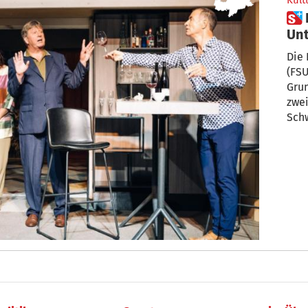
Kult
 Freilichtspiele Südtiroler
Unt
Lü
Die 
(FSU) 
Gru
zwei
Schw