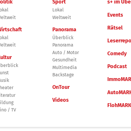
olitik
Sport
s+ im Übe
okal
Lokal
Events
eltweit
Weltweit
Rätsel
irtschaft
Panorama
okal
Überblick
Leserrepo
eltweit
Panorama
Auto / Motor
Comedy
ultur
Gesundheit
berblick
Podcast
Multimedia
unst
Backstage
ImmoMAR
usik
OnTour
heater
AutoMAR
iteratur
Videos
ildung
FlohMAR
ino / TV