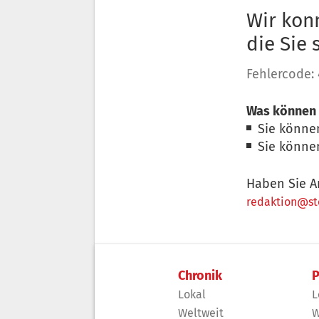
Wir konn
die Sie
Fehlercode:
Was können 
Sie könne
Sie könne
Haben Sie A
redaktion@sto
Chronik
P
Lokal
L
Weltweit
W