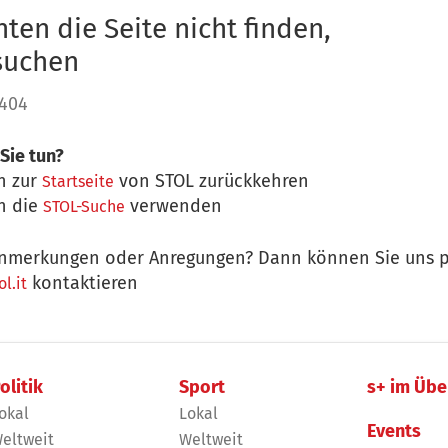
ten die Seite nicht finden,
 suchen
 404
Sie tun?
n zur
von STOL zurückkehren
Startseite
n die
verwenden
STOL-Suche
nmerkungen oder Anregungen? Dann können Sie uns p
kontaktieren
l.it
olitik
Sport
s+ im Übe
okal
Lokal
Events
eltweit
Weltweit