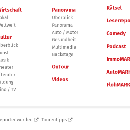
Rätsel
irtschaft
Panorama
okal
Überblick
Leserrepo
eltweit
Panorama
Auto / Motor
Comedy
ultur
Gesundheit
berblick
Podcast
Multimedia
unst
Backstage
ImmoMAR
usik
OnTour
heater
AutoMAR
iteratur
Videos
ildung
FlohMAR
ino / TV
reporter werden
Tourentipps