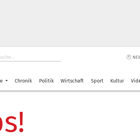
🕙 NE
ke
Chronik
Politik
Wirtschaft
Sport
Kultur
Vid
s!