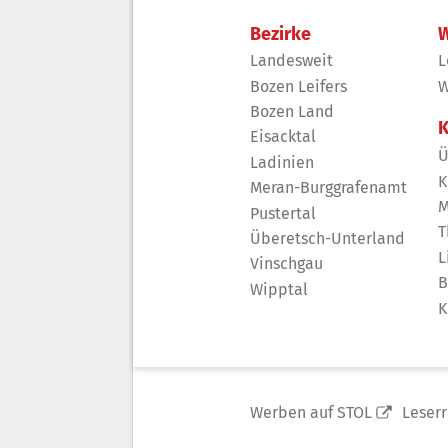
Bezirke
W
Landesweit
L
Bozen Leifers
W
Bozen Land
K
Eisacktal
Ü
Ladinien
K
Meran-Burggrafenamt
M
Pustertal
T
Überetsch-Unterland
L
Vinschgau
B
Wipptal
K
Werben auf STOL
Leser