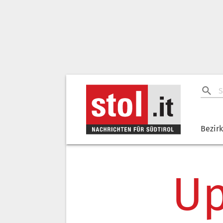
Bezir
Up