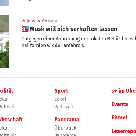
Videos
»
Corona
 Musk will sich verhaften lassen
Entgegen einer Anordnung der lokalen Behörden will
Kalifornien wieder anfahren.
olitik
Sport
s+ im Übe
okal
Lokal
Events
eltweit
Weltweit
Rätsel
irtschaft
Panorama
okal
Überblick
Leserrepo
eltweit
Panorama