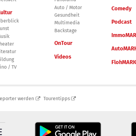
Auto / Motor
Comedy
ultur
Gesundheit
berblick
Podcast
Multimedia
unst
Backstage
ImmoMAR
usik
OnTour
heater
AutoMAR
iteratur
Videos
ildung
FlohMAR
ino / TV
reporter werden
Tourentipps