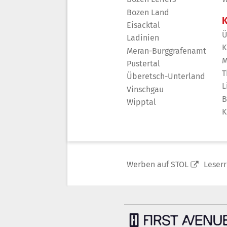
Bozen Land
K
Eisacktal
Ü
Ladinien
K
Meran-Burggrafenamt
M
Pustertal
T
Überetsch-Unterland
L
Vinschgau
B
Wipptal
K
Werben auf STOL
Leser