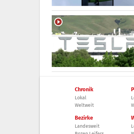
Chronik
P
Lokal
L
Weltweit
W
Bezirke
W
Landesweit
L
Bozen Leifers
W