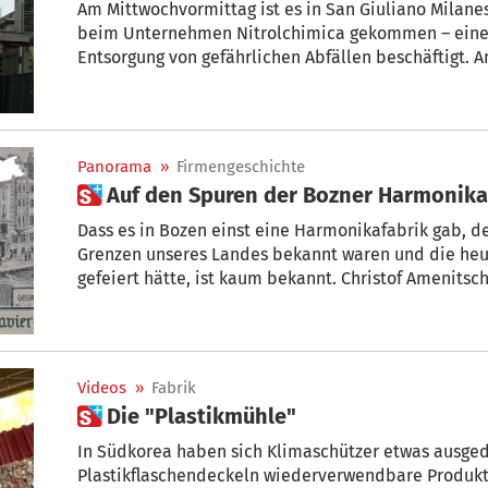
Am Mittwochvormittag ist es in San Giuliano Milan
beim Unternehmen Nitrolchimica gekommen – einem Unt
Entsorgung von gefährlichen Abfällen beschäftigt. An
darunter 2 Schwerverletzte.
Panorama
»
Firmengeschichte
 Auf den Spuren der Bozner Harmonika
Dass es in Bozen einst eine Harmonikafabrik gab, d
Grenzen unseres Landes bekannt waren und die heue
gefeiert hätte, ist kaum bekannt. Christof Amenitsch aus Schleis hat sich auf die
Spurensuche begeben und ist auf Interessantes gest
Abart
Videos
»
Fabrik
 Die "Plastikmühle"
In Südkorea haben sich Klimaschützer etwas ausge
Plastikflaschendeckeln wiederverwendbare Produkt