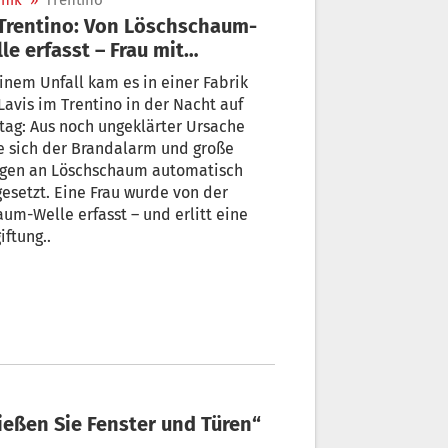
nik
»
Trentino
le erfasst – Frau mit
giftung ins Spital gebracht
inem Unfall kam es in einer Fabrik
Lavis im Trentino in der Nacht auf
ag: Aus noch ungeklärter Ursache
e sich der Brandalarm und große
gen an Löschschaum automatisch
gesetzt. Eine Frau wurde von der
um-Welle erfasst – und erlitt eine
iftung..
ließen Sie Fenster und Türen“