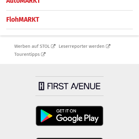
AutoMARKT
FlohMARKT
Werben auf STOL
Leserreporter werden
Tourentipps