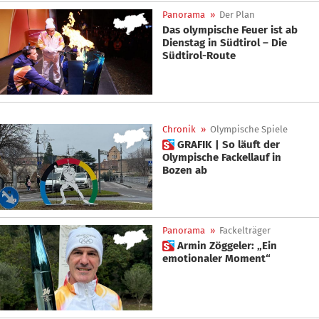
Panorama
»
Der Plan
Das olympische Feuer ist ab
Dienstag in Südtirol – Die
Südtirol-Route
Chronik
»
Olympische Spiele
 GRAFIK | So läuft der
Olympische Fackellauf in
Bozen ab
Panorama
»
Fackelträger
 Armin Zöggeler: „Ein
emotionaler Moment“