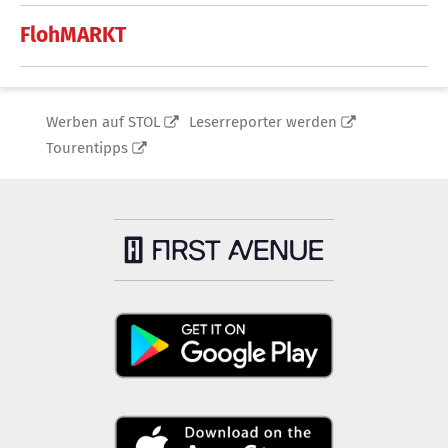
FlohMARKT
Werben auf STOL
Leserreporter werden
Tourentipps