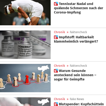
 Tennisstar Nadal und
quälende Schmerzen nach der
Corona-Impfung
Chronik
»
Faktencheck
 Impfstoff: Haltbarkeit
klammheimlich verlängert?
Chronik
»
Faktencheck
 Warum Gesunde
ansteckend sein können –
sogar für Geimpfte
Chronik
»
Fake News
 Blutspender: Kopfschütteln