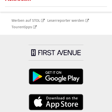
Werben auf STOL
Leserreporter werden
Tourentipps