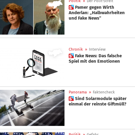
Politik
»
Der Polit-Streit
 Pamer gegen Wirth
Anderlan: „Halbwahrheiten
und Fake News“
Chronik
»
Interview
 Fake News: Das falsche
Spiel mit den Emotionen
Panorama
»
Faktencheck
 Sind Solarmodule später
einmal der reinste Giftmüll?
Politik
»
Gefahr