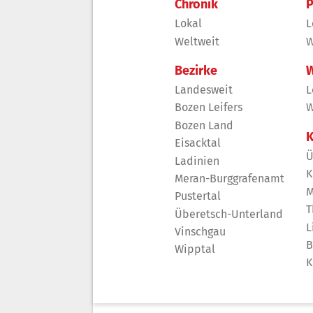
Chronik
P
Lokal
L
Weltweit
W
Bezirke
W
Landesweit
L
Bozen Leifers
W
Bozen Land
K
Eisacktal
Ü
Ladinien
K
Meran-Burggrafenamt
M
Pustertal
T
Überetsch-Unterland
L
Vinschgau
B
Wipptal
K