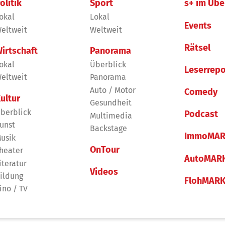
olitik
Sport
s+ im Übe
okal
Lokal
Events
eltweit
Weltweit
Rätsel
irtschaft
Panorama
okal
Überblick
Leserrepo
eltweit
Panorama
Auto / Motor
Comedy
ultur
Gesundheit
berblick
Podcast
Multimedia
unst
Backstage
ImmoMAR
usik
OnTour
heater
AutoMAR
iteratur
Videos
ildung
FlohMAR
ino / TV