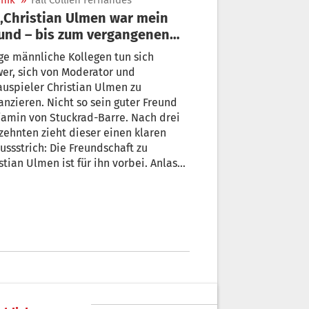
nik
»
Fall Collien Fernandes
und – bis zum vergangenen
nnerstag“
ge männliche Kollegen tun sich
er, sich von Moderator und
uspieler Christian Ulmen zu
anzieren. Nicht so sein guter Freund
min von Stuckrad-Barre. Nach drei
zehnten zieht dieser einen klaren
ussstrich: Die Freundschaft zu
stian Ulmen ist für ihn vorbei. Anlass
r ist die öffentlich gewordene
fanzeige von Collien Fernandes gegen
en Ex-Ehemann Ulmen.