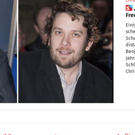
Chro
 „Christian Ulmen war mein
Fre
Do
Eini
schw
Scha
dist
Benja
Jahr
Schl
Chri
dafü
Stra
ihr