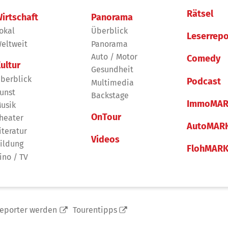
Rätsel
irtschaft
Panorama
okal
Überblick
Leserrepo
eltweit
Panorama
Auto / Motor
Comedy
ultur
Gesundheit
berblick
Podcast
Multimedia
unst
Backstage
ImmoMAR
usik
OnTour
heater
AutoMAR
iteratur
Videos
ildung
FlohMAR
ino / TV
reporter werden
Tourentipps