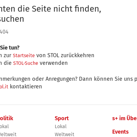
ten die Seite nicht finden,
 suchen
 404
Sie tun?
n zur
von STOL zurückkehren
Startseite
n die
verwenden
STOL-Suche
nmerkungen oder Anregungen? Dann können Sie uns p
kontaktieren
l.it
olitik
Sport
s+ im Übe
okal
Lokal
Events
eltweit
Weltweit