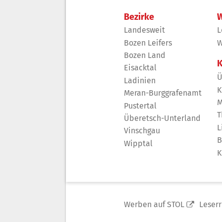
Bezirke
W
Landesweit
L
Bozen Leifers
W
Bozen Land
K
Eisacktal
Ü
Ladinien
K
Meran-Burggrafenamt
M
Pustertal
T
Überetsch-Unterland
L
Vinschgau
B
Wipptal
K
Werben auf STOL
Leser