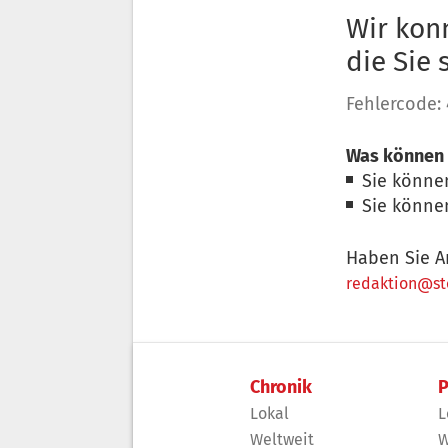
Wir konn
die Sie
Fehlercode:
Was können 
Sie könne
Sie könne
Haben Sie A
redaktion@sto
Chronik
P
Lokal
L
Weltweit
W