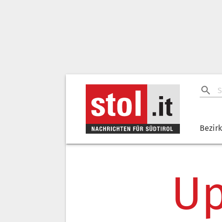
Bezir
Up