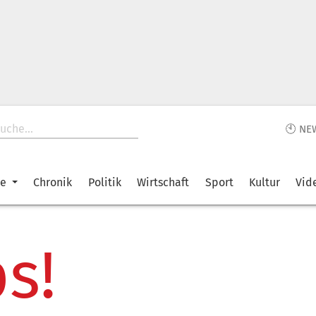
🕙 NE
ke
Chronik
Politik
Wirtschaft
Sport
Kultur
Vid
s!