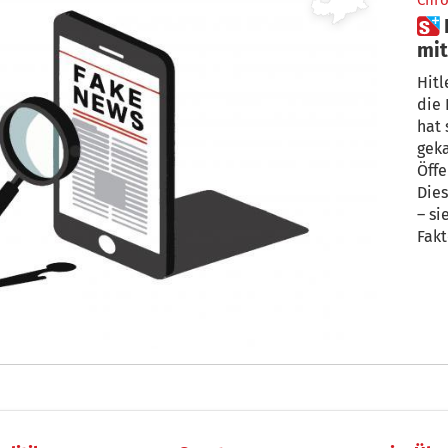
Chro
 Fake News: Das falsche Spiel
mi
Hitl
die 
hat 
geka
Öffe
Die
– sie sind falsch. Florian Schmidt ist
Fakt
Pres
Desi
für 