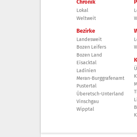
Chronik
P
Lokal
L
Weltweit
W
Bezirke
W
Landesweit
L
Bozen Leifers
W
Bozen Land
K
Eisacktal
Ü
Ladinien
K
Meran-Burggrafenamt
M
Pustertal
T
Überetsch-Unterland
L
Vinschgau
B
Wipptal
K