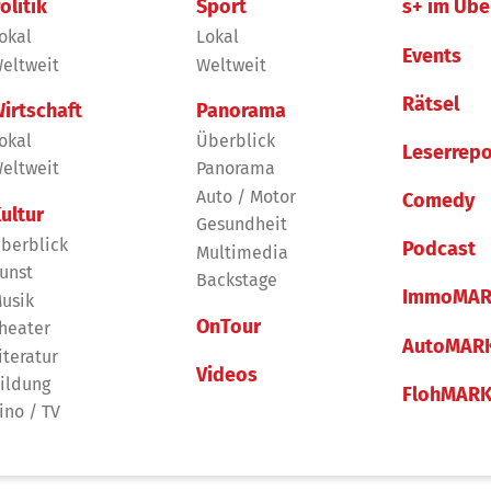
olitik
Sport
s+ im Übe
okal
Lokal
Events
eltweit
Weltweit
Rätsel
irtschaft
Panorama
okal
Überblick
Leserrepo
eltweit
Panorama
Auto / Motor
Comedy
ultur
Gesundheit
berblick
Podcast
Multimedia
unst
Backstage
ImmoMAR
usik
OnTour
heater
AutoMAR
iteratur
Videos
ildung
FlohMAR
ino / TV