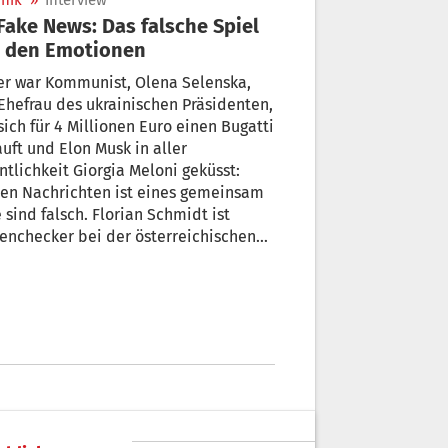
nik
»
Interview
t den Emotionen
er war Kommunist, Olena Selenska,
Ehefrau des ukrainischen Präsidenten,
sich für 4 Millionen Euro einen Bugatti
uft und Elon Musk in aller
ntlichkeit Giorgia Meloni geküsst:
sen Nachrichten ist eines gemeinsam
enchecker bei der österreichischen
seagentur APA. Er warnt: Gezielte
nformation kann gefährlich werden
unsere Demokratie.