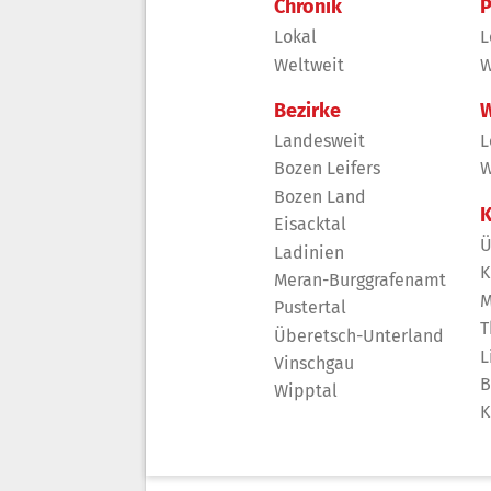
Chronik
P
Lokal
L
Weltweit
W
Bezirke
W
Landesweit
L
Bozen Leifers
W
Bozen Land
K
Eisacktal
Ü
Ladinien
K
Meran-Burggrafenamt
M
Pustertal
T
Überetsch-Unterland
L
Vinschgau
B
Wipptal
K