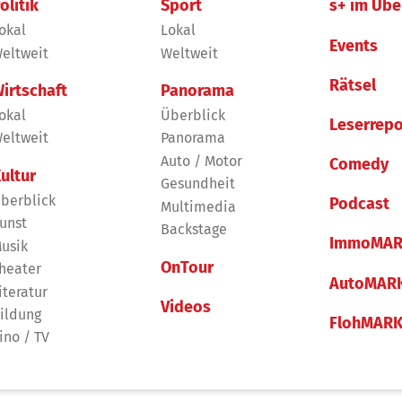
olitik
Sport
s+ im Übe
okal
Lokal
Events
eltweit
Weltweit
Rätsel
irtschaft
Panorama
okal
Überblick
Leserrepo
eltweit
Panorama
Auto / Motor
Comedy
ultur
Gesundheit
berblick
Podcast
Multimedia
unst
Backstage
ImmoMAR
usik
OnTour
heater
AutoMAR
iteratur
Videos
ildung
FlohMAR
ino / TV