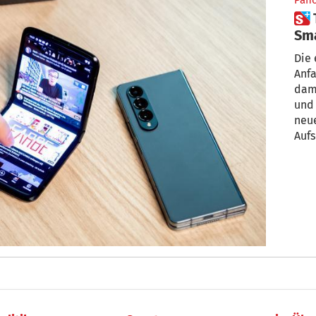
Pan
 Test: Das taugen Falt-
Sm
Die
Anfa
dam
und 
neue
Aufs