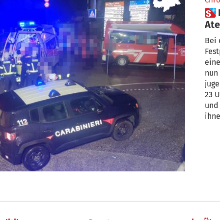
Chro
 Benommen, bewusstlos,
Ate
Fas
Bei 
Fest
ein
nun 
juge
23 
und 
ihne
verl
Kra
ihne