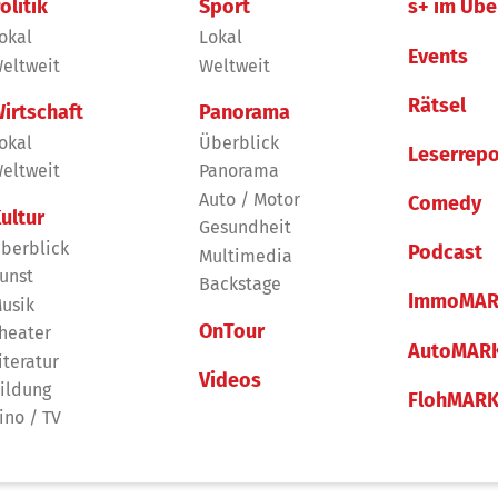
olitik
Sport
s+ im Übe
okal
Lokal
Events
eltweit
Weltweit
Rätsel
irtschaft
Panorama
okal
Überblick
Leserrepo
eltweit
Panorama
Auto / Motor
Comedy
ultur
Gesundheit
berblick
Podcast
Multimedia
unst
Backstage
ImmoMAR
usik
OnTour
heater
AutoMAR
iteratur
Videos
ildung
FlohMAR
ino / TV