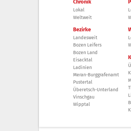
Chronik
P
Lokal
L
Weltweit
W
Bezirke
W
Landesweit
L
Bozen Leifers
W
Bozen Land
K
Eisacktal
Ü
Ladinien
K
Meran-Burggrafenamt
M
Pustertal
T
Überetsch-Unterland
L
Vinschgau
B
Wipptal
K