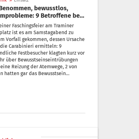
nik
»
Einsatz
mprobleme: 9 Betroffene bei
chingsfeier in Tramin
einer Faschingsfeier am Traminer
platz ist es am Samstagabend zu
em Vorfall gekommen, dessen Ursache
die Carabinieri ermitteln: 9
ndliche Festbesucher klagten kurz vor
Uhr über Bewusstseinseintrübungen
eine Reizung der Atemwege, 2 von
n hatten gar das Bewusstsein
oren. Insgesamt 6 mussten ins
nkenhaus gebracht werden, 4 von
n sind minderjährig.