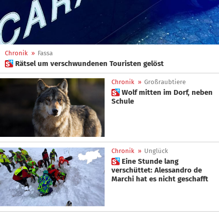
Chronik
»
Fassa
 Rätsel um verschwundenen Touristen gelöst
Chronik
»
Großraubtiere
 Wolf mitten im Dorf, neben
Schule
Chronik
»
Unglück
 Eine Stunde lang
verschüttet: Alessandro de
Marchi hat es nicht geschafft